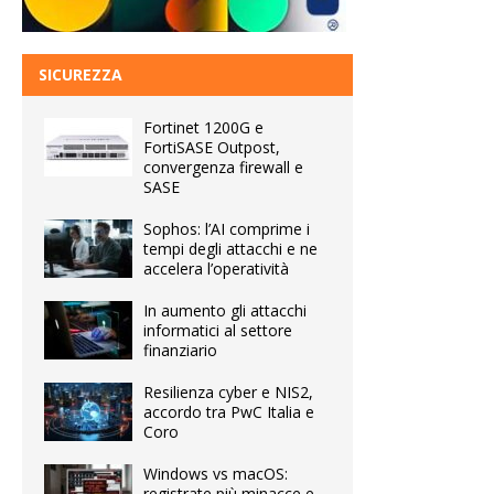
SICUREZZA
Fortinet 1200G e
FortiSASE Outpost,
convergenza firewall e
SASE
Sophos: l’AI comprime i
tempi degli attacchi e ne
accelera l’operatività
In aumento gli attacchi
informatici al settore
finanziario
Resilienza cyber e NIS2,
accordo tra PwC Italia e
Coro
Windows vs macOS:
registrate più minacce e