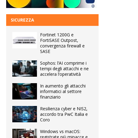
SICUREZZA
Fortinet 1200G e
FortiSASE Outpost,
convergenza firewall e
SASE
Sophos: l’AI comprime i
tempi degli attacchi e ne
accelera l’operatività
In aumento gli attacchi
informatici al settore
finanziario
Resilienza cyber e NIS2,
accordo tra PwC Italia e
Coro
Windows vs macOS:
registrate più minacce e