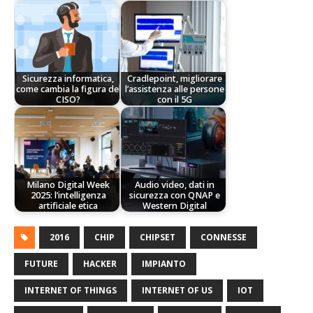
Sicurezza informatica,
Cradlepoint, migliorare
come cambia la figura del
l’assistenza alle persone
CISO?
con il 5G
Milano Digital Week
Audio video, dati in
2025: l’intelligenza
sicurezza con QNAP e
artificiale etica
Western Digital
2016
CHIP
CHIPSET
CONNESSE
FUTURE
HACKER
IMPIANTO
INTERNET OF THINGS
INTERNET OF US
IOT