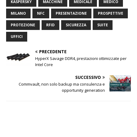
KASPERSKY
MACCHINE
MEDICALE
MEDICO
MILANO
NFC
PRESENTAZIONE
PROSPETTIVE
PROTEZIONE
RFID
SICUREZZA
SUITE
UFFICI
PRECEDENTE
HyperX Savage DDR4, prestazioni ottimizzate per
Intel Core
SUCCESSIVO
Commvault, non solo backup ma consulenza e
opportunity generation