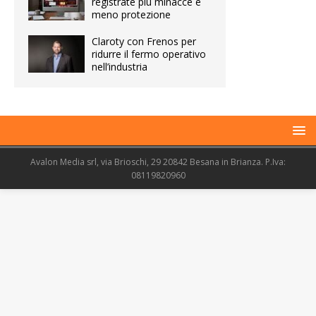
registrate più minacce e
meno protezione
Claroty con Frenos per
ridurre il fermo operativo
nell’industria
Avalon Media srl, via Brioschi, 29 20842 Besana in Brianza. P.Iva:
08119820960