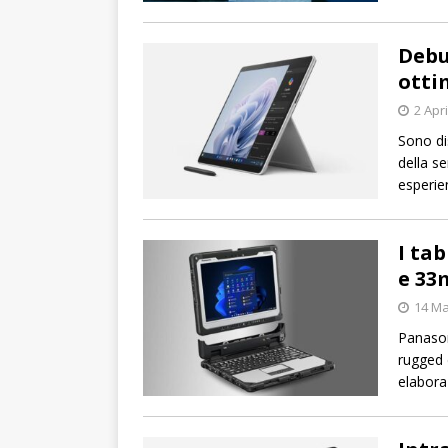
Debu
ottim
2 Apr
Sono dis
della se
esperie
I ta
e 33
14 Ma
Panason
rugged 
elabora