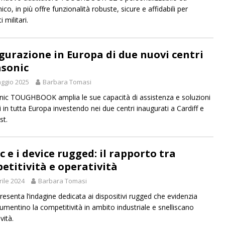
o, in più offre funzionalità robuste, sicure e affidabili per
 militari.
gurazione in Europa di due nuovi centri
sonic
ggio 2025
Barbara Tomasi
ic TOUGHBOOK amplia le sue capacità di assistenza e soluzioni
ti in tutta Europa investendo nei due centri inaugurati a Cardiff e
st.
 e i device rugged: il rapporto tra
etitività e operatività
rile 2024
Barbara Tomasi
resenta l’indagine dedicata ai dispositivi rugged che evidenzia
mentino la competitività in ambito industriale e snelliscano
vità.