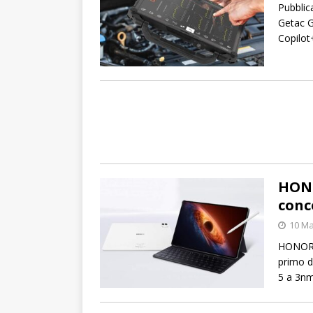
Pubblica
Getac G
Copilot
HONO
conc
10 Ma
HONOR M
primo d
5 a 3nm