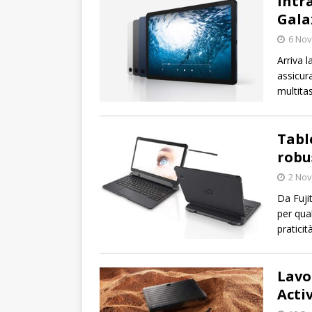
Intr
Gala
6 No
Arriva 
assicur
multitas
Table
robu
2 No
Da Fujit
per qua
praticità
Lavo
Acti