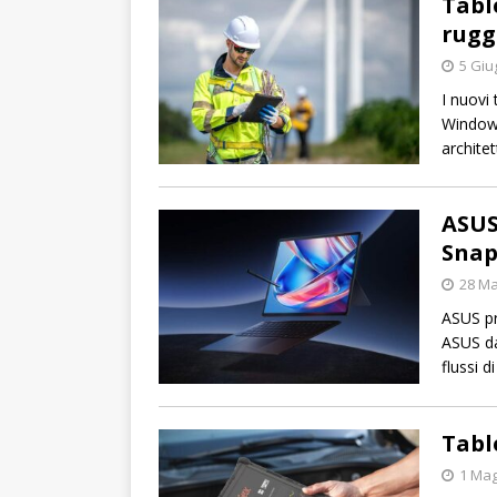
Tabl
rugg
5 Giu
I nuovi
Windows
archite
ASUS
Snap
28 Ma
ASUS pr
ASUS da
flussi d
Tabl
1 Mag