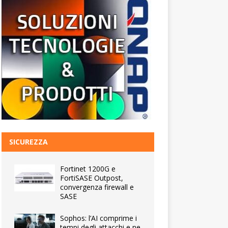
SICUREZZA
Fortinet 1200G e
FortiSASE Outpost,
convergenza firewall e
SASE
Sophos: l’AI comprime i
tempi degli attacchi e ne