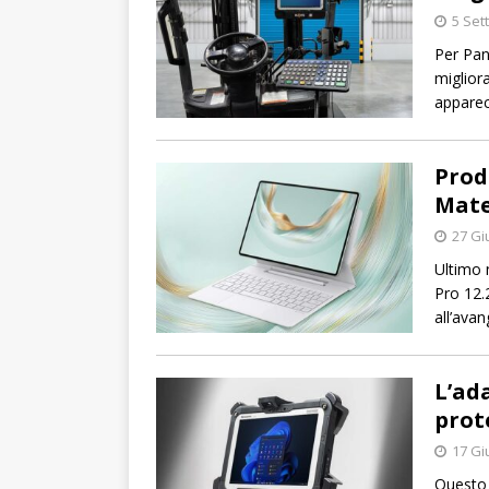
5 Set
Per Pan
migliora
apparec
Prod
Mate
27 Gi
Ultimo 
Pro 12.
all’avan
L’ad
prot
17 Gi
Questo