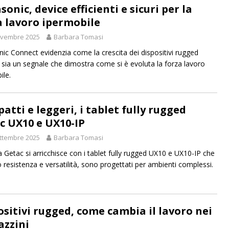
onic, device efficienti e sicuri per la
a lavoro ipermobile
ovembre 2025
Barbara Tomasi
ic Connect evidenzia come la crescita dei dispositivi rugged
li sia un segnale che dimostra come si è evoluta la forza lavoro
ile.
atti e leggeri, i tablet fully rugged
c UX10 e UX10-IP
ttembre 2025
Barbara Tomasi
ta Getac si arricchisce con i tablet fully rugged UX10 e UX10-IP che
 resistenza e versatilità, sono progettati per ambienti complessi.
ositivi rugged, come cambia il lavoro nei
zzini