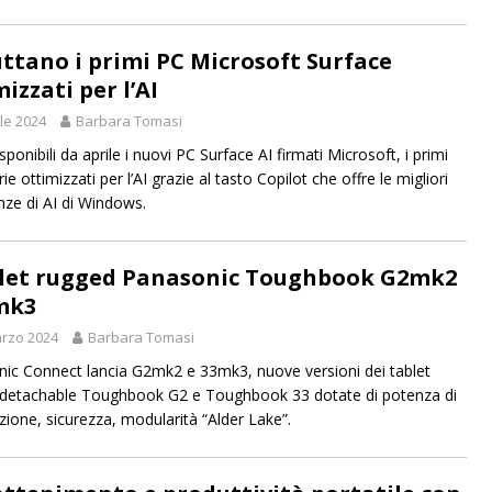
ttano i primi PC Microsoft Surface
izzati per l’AI
ile 2024
Barbara Tomasi
ponibili da aprile i nuovi PC Surface AI firmati Microsoft, i primi
rie ottimizzati per l’AI grazie al tasto Copilot che offre le migliori
nze di AI di Windows.
blet rugged Panasonic Toughbook G2mk2
mk3
rzo 2024
Barbara Tomasi
ic Connect lancia G2mk2 e 33mk3, nuove versioni dei tablet
detachable Toughbook G2 e Toughbook 33 dotate di potenza di
zione, sicurezza, modularità “Alder Lake”.