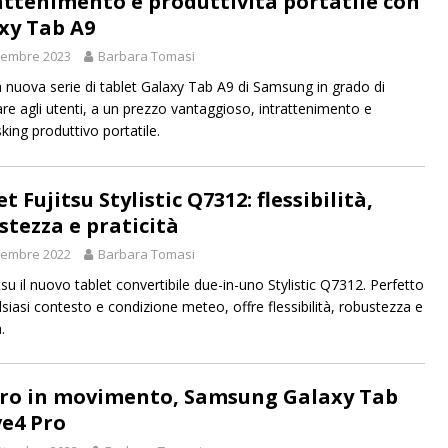
attenimento e produttività portatile con
xy Tab A9
vembre 2023
Barbara Tomasi
la nuova serie di tablet Galaxy Tab A9 di Samsung in grado di
are agli utenti, a un prezzo vantaggioso, intrattenimento e
king produttivo portatile.
t Fujitsu Stylistic Q7312: flessibilità,
stezza e praticità
vembre 2022
Barbara Tomasi
su il nuovo tablet convertibile due-in-uno Stylistic Q7312. Perfetto
lsiasi contesto e condizione meteo, offre flessibilità, robustezza e
.
ro in movimento, Samsung Galaxy Tab
ve4 Pro