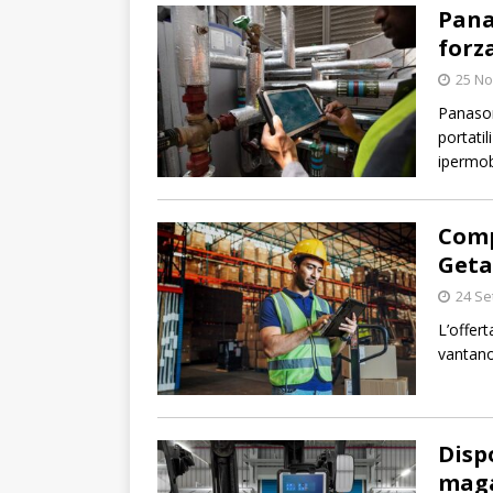
Panas
forz
25 N
Panason
portati
ipermob
Comp
Geta
24 Se
L’offer
vantano
Disp
maga