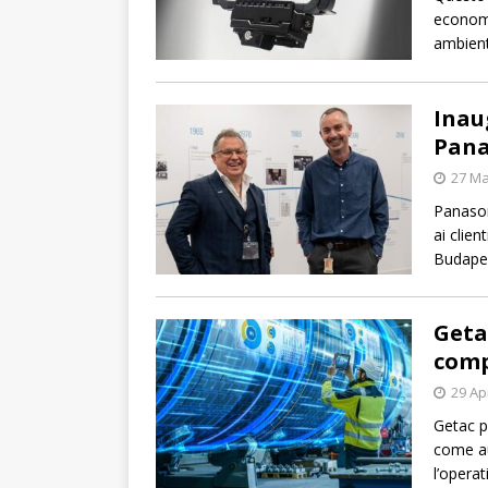
economic
ambienti
Inau
Pana
27 Ma
Panason
ai clien
Budape
Getac
comp
29 Ap
Getac p
come au
l’operati