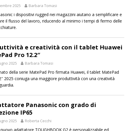
tembre 2025
Barbara Tomasi
asonic i dispositivi rugged nei magazzini aiutano a semplificare e
re il flusso del lavoro, riducendo al minimo i tempi di fermo delle
chiature.
uttività e creatività con il tablet Huawei
Pad Pro 12.2″
ugno 2025
Barbara Tomasi
nato della serie MatePad Pro firmata Huawei, il tablet MatePad
2″ 2025 coniuga una maggiore produttività con una creatività
guardia.
attatore Panasonic con grado di
ezione IP65
ugno 2025
Roberta Cecchi
 nuovo adattatore TOUGHBOOK G2 è personalizzabile ed