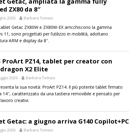
et Getac, ampliata la gamma fully
ed ZX80 da 8″
gno 2026
Barbara Tomasi
 tablet Getac ZX80W e ZX80W-EX arricchiscono la gamma
 11, sono progettati per l’utilizzo in mobilità, adottano
ttura ARM e display da 8″.
 ProArt PZ14, tablet per creator con
dragon X2 Elite
ggio 2026
Barbara Tomasi
esenta la sua novità: ProArt PZ14. Il più potente tablet firmato
 14″, caratterizzato da una tastiera removibile e pensato per
i lavoro creativi.
et Getac: a giugno arriva G140 Copilot+PC
gio 2026
Barbara Tomasi