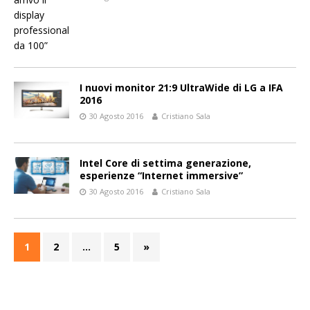
I nuovi monitor 21:9 UltraWide di LG a IFA
2016
30 Agosto 2016
Cristiano Sala
Intel Core di settima generazione,
esperienze “Internet immersive”
30 Agosto 2016
Cristiano Sala
1
2
…
5
»