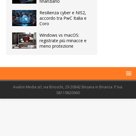
finanziario
Resilienza cyber e NIS2,
accordo tra PwC Italia e
Coro
Windows vs macOS:
registrate più minacce e
meno protezione
Avalon Media srl, via Brioschi, 29 20842 Besana in Brianza. P.Iva:
08119820960