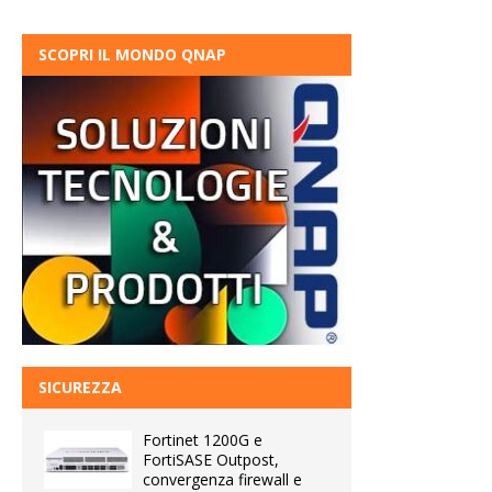
SCOPRI IL MONDO QNAP
SICUREZZA
Fortinet 1200G e
FortiSASE Outpost,
convergenza firewall e