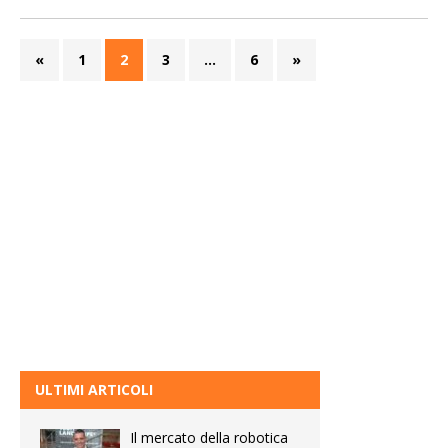
«
1
2
3
…
6
»
ULTIMI ARTICOLI
Il mercato della robotica