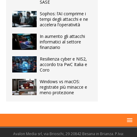
SASE
Sophos: l’AI comprime i
tempi degli attacchi e ne
accelera l’operatività
In aumento gli attacchi
informatici al settore
finanziario
Resilienza cyber e NIS2,
accordo tra PwC Italia e
Coro
Windows vs macOS:
registrate più minacce e
meno protezione
Avalon Media srl, via Brioschi, 29 20842 Besana in Brianza. P.Iva: