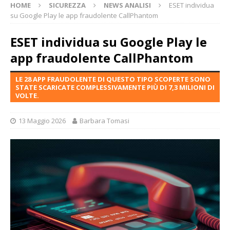
HOME
SICUREZZA
NEWS ANALISI
ESET individua
su Google Play le app fraudolente CallPhantom
ESET individua su Google Play le
app fraudolente CallPhantom
LE 28 APP FRAUDOLENTE DI QUESTO TIPO SCOPERTE SONO
STATE SCARICATE COMPLESSIVAMENTE PIÙ DI 7,3 MILIONI DI
VOLTE.
13 Maggio 2026
Barbara Tomasi