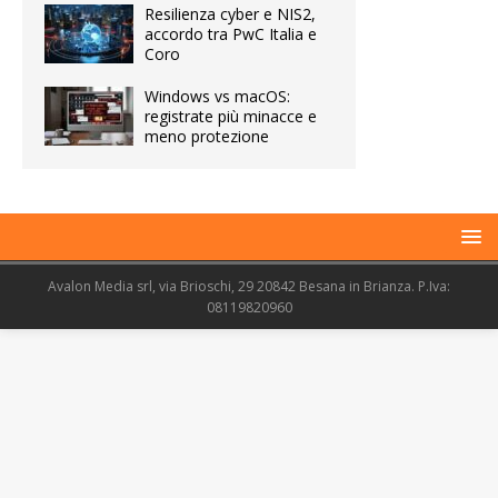
Resilienza cyber e NIS2,
accordo tra PwC Italia e
Coro
Windows vs macOS:
registrate più minacce e
meno protezione
Avalon Media srl, via Brioschi, 29 20842 Besana in Brianza. P.Iva:
08119820960