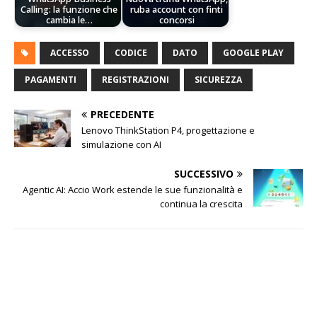
Calling: la funzione che
ruba account con finti
cambia le…
concorsi
ACCESSO
CODICE
DATO
GOOGLE PLAY
PAGAMENTI
REGISTRAZIONI
SICUREZZA
PRECEDENTE
Lenovo ThinkStation P4, progettazione e
simulazione con AI
SUCCESSIVO
Agentic AI: Accio Work estende le sue funzionalità e
continua la crescita