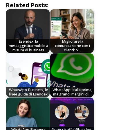
Related Posts:
Esendex, la
Migliorare la
messaggistica mobile a
comunicazione con i
misura di business
clienti: 5…
WhatsApp Business, le
WhatsApp: Italia prima,
linee guida di Esendex
ma grandi margini di…
WhatsApp Business
Nuova truffa WhatsApp,