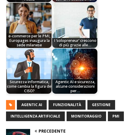
e-commerce per le PMI,
Europages inaugura la
I ‘solopreneur’ crescono
sede milanese
di più grazie alle…
Sicurezza informatica,
Agentic AI e sicurezza,
come cambia la figura del
alcune considerazioni
CISO?
per…
AGENTIC AI
FUNZIONALITÀ
GESTIONE
INTELLIGENZA ARTIFICIALE
MONITORAGGIO
PMI
PRECEDENTE