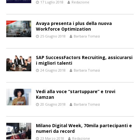
17 Luglio 2018
Redazione
Avaya presenta i plus della nuova
Workforce Optimization
25 Giugno 2018
Barbara Tomasi
SAP SuccessFactors Recruiting, assicurarsi
i migliori talenti
24 Giugno 2018
Barbara Tomasi
Vedi alla voce “startuppare” e trovi
Kamzan
20 Giugno 2018
Barbara Tomasi
Milano Digital Week, 70mila partecipanti e
numeri da record
23 Marzo 2018
Redazione