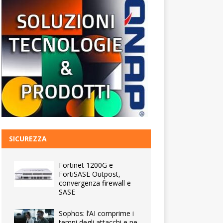
SICUREZZA
Fortinet 1200G e
FortiSASE Outpost,
convergenza firewall e
SASE
Sophos: l’AI comprime i
tempi degli attacchi e ne