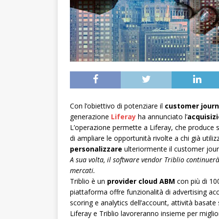
Con l’obiettivo di potenziare il
customer jour
generazione
Liferay
ha annunciato l’
acquisiz
L’operazione permette a Liferay, che produce sof
di ampliare le opportunità rivolte a chi già util
personalizzare
ulteriormente il customer jour
A sua volta, il software vendor Triblio continuer
mercati.
Triblio è un
provider cloud ABM
con più di 100
piattaforma offre funzionalità di advertising a
scoring e analytics dell’account, attività basat
Liferay e Triblio lavoreranno insieme per migliora