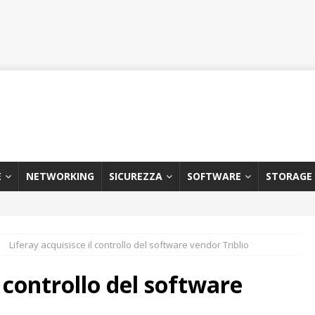
E
NETWORKING
SICUREZZA
SOFTWARE
STORAGE
Liferay acquisisce il controllo del software vendor Triblio
l controllo del software