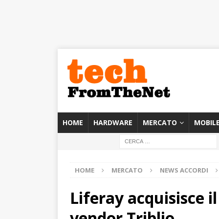
HOME
HARDWARE
MERCATO
MOBIL
HOME
MERCATO
NEWS ACCORDI
Liferay acquisisce i
vendor Triblio