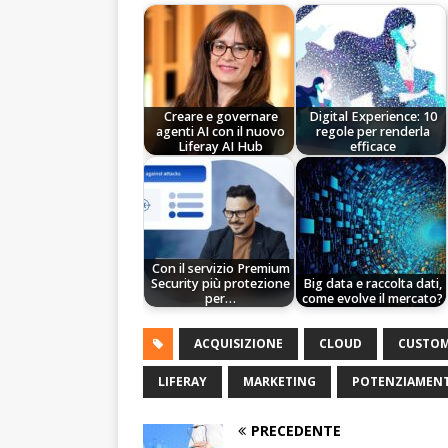
Creare e governare
Digital Experience: 10
agenti AI con il nuovo
regole per renderla
Liferay AI Hub
efficace
Con il servizio Premium
Security più protezione
Big data e raccolta dati,
per…
come evolve il mercato?
ACQUISIZIONE
CLOUD
CUSTOM
LIFERAY
MARKETING
POTENZIAMEN
PRECEDENTE