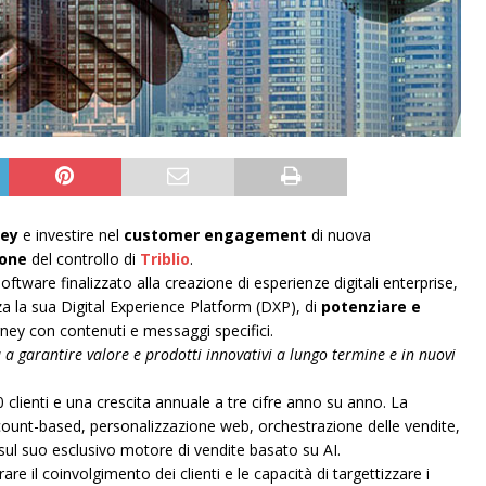
ney
e investire nel
customer engagement
di nuova
ione
del controllo di
Triblio
.
tware finalizzato alla creazione di esperienze digitali enterprise,
izza la sua Digital Experience Platform (DXP), di
potenziare e
ney con contenuti e messaggi specifici.
à a garantire valore e prodotti innovativi a lungo termine e in nuovi
 clienti e una crescita annuale a tre cifre anno su anno. La
ccount-based, personalizzazione web, orchestrazione delle vendite,
e sul suo esclusivo motore di vendite basato su AI.
re il coinvolgimento dei clienti e le capacità di targettizzare i