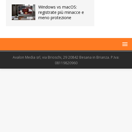
Windows vs macOS:
registrate più minacce e
meno protezione
Avalon Media srl, via Brioschi, 29 20842 Besana in Brianza. P.Iva:
08119820960