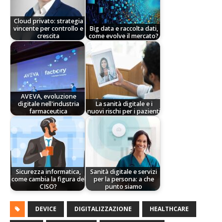
Cloud privato: strategia
vincente per controllo e
Big data e raccolta dati,
crescita
come evolve il mercato?
AVEVA, evoluzione
digitale nell'industria
La sanità digitale e i
farmaceutica
nuovi rischi per i pazienti
Sicurezza informatica,
Sanità digitale e servizi
come cambia la figura del
per la persona: a che
CISO?
punto siamo
DEVICE
DIGITALIZZAZIONE
HEALTHCARE