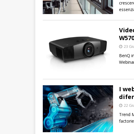
crescer
essenzia
Vide
W570
23 Gi
BenQ in
Webinar
I we
dife
22 Gi
Trend M
factorie