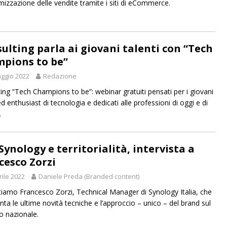
imizzazione delle vendite tramite i siti di eCommerce.
sulting parla ai giovani talenti con “Tech
pions to be”
ggio 2022
Redazione
ting “Tech Champions to be”: webinar gratuiti pensati per i giovani
ed enthusiast di tecnologia e dedicati alle professioni di oggi e di
.
Synology e territorialità, intervista a
cesco Zorzi
rile 2022
Daniele Preda (Branded content)
stiamo Francesco Zorzi, Technical Manager di Synology Italia, che
nta le ultime novità tecniche e l’approccio – unico – del brand sul
io nazionale.