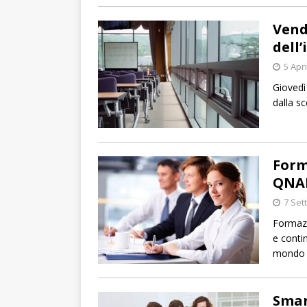
Vend
dell
5 Apr
Giovedì 
dalla sc
Form
QNA
7 Set
Formazi
e conti
mondo 
Smar