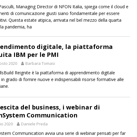
asculli, Managing Director di NFON Italia, spiega come il cloud e
umenti di comunicazione giusti siano fondamentale per essere
tivi. Questa estate atipica, arrivata nel bel mezzo della quarta
lla pandemia, ha
endimento digitale, la piattaforma
uita IBM per le PMI
osto 2020
Barbara Tomasi
llsBuild Reignite è la piattaforma di apprendimento digitale
 in grado di fornire nuove e indispensabili risorse formative alle
iane.
escita del business, i webinar di
mSystem Communication
lio 2020
Daniele Preda
tem Communication avvia una serie di webinar pensati per far