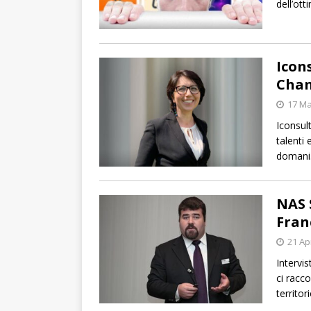
dell’ott
Icon
Cham
17 Ma
Iconsul
talenti 
domani
NAS 
Fran
21 Ap
Intervi
ci racco
territor