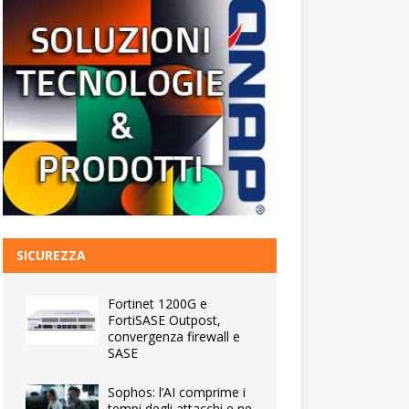
SICUREZZA
Fortinet 1200G e
FortiSASE Outpost,
convergenza firewall e
SASE
Sophos: l’AI comprime i
tempi degli attacchi e ne