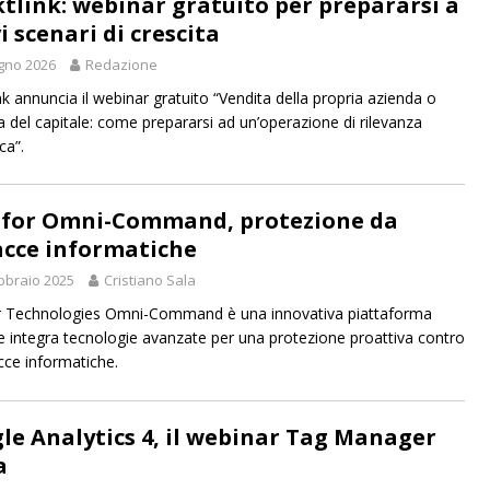
tlink: webinar gratuito per prepararsi a
i scenari di crescita
gno 2026
Redazione
nk annuncia il webinar gratuito “Vendita della propria azienda o
a del capitale: come prepararsi ad un’operazione di rilevanza
ca”.
for Omni-Command, protezione da
cce informatiche
bbraio 2025
Cristiano Sala
r Technologies Omni-Command è una innovativa piattaforma
 integra tecnologie avanzate per una protezione proattiva contro
cce informatiche.
le Analytics 4, il webinar Tag Manager
a