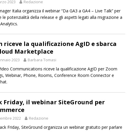
rzo 2023
Redazione
ager Italia organizza il webinar “Da GA3 a GA4 – Live Talk” per
re le potenzialità della release e gli aspetti legati alla migrazione a
Analytics.
 riceve la qualificazione AgID e sbarca
Cloud Marketplace
nnaio 2023
Barbara Tomasi
deo Communications riceve la qualificazione AgID per Zoom
gs, Webinar, Phone, Rooms, Conference Room Connector e
hat.
k Friday, il webinar SiteGround per
ommerce
vembre 2022
Redazione
Black Friday, SiteGround organizza un webinar gratuito per parlare