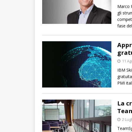
Marco P
gli str
competi
fase de
Appr
grat
11 Ag
IBM Ski
gratuita
PMI ital
La cr
Tea
2 Lug
TeamSys