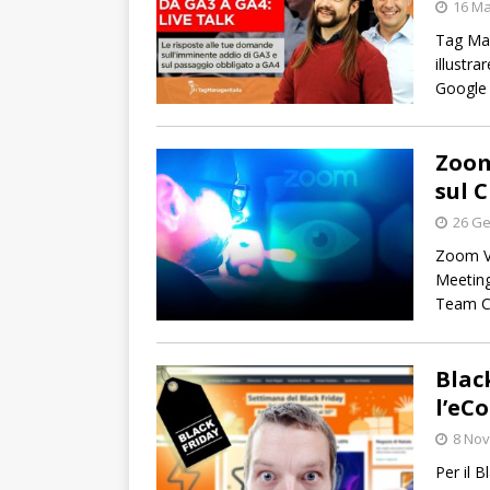
16 Ma
Tag Man
illustra
Google 
Zoom
sul 
26 Ge
Zoom Vi
Meetin
Team C
Blac
l’eC
8 No
Per il 