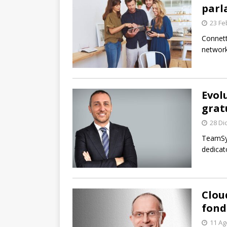
parla
23 Fe
Connett
network
Evol
grat
28 Di
TeamSys
dedicat
Clou
fond
11 Ag