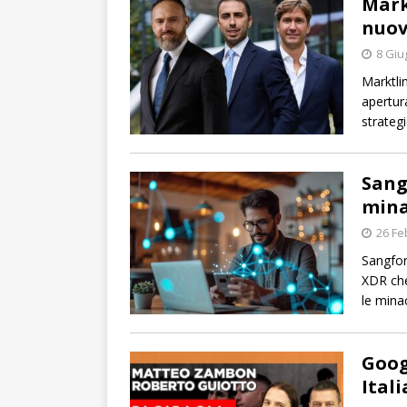
Mark
nuov
8 Giu
Marktli
apertur
strategi
Sang
mina
26 Fe
Sangfo
XDR che
le mina
Goog
Itali