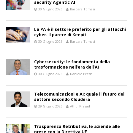
security Agentic AI
30 Giugno 2026
Barbara Tomasi
La PA è il settore preferito per gli attacchi
cyber. Il parere di Keepit
30 Giugno 2026
Barbara Tomasi
Cybersecurity: le fondamenta della
trasformazione nell’era dell’AI
30 Giugno 2026
Daniele Preda
Telecomunicazioni e AI: quale il futuro del
settore secondo Cloudera
29 Giugno 2026
Athul Prasad
Trasparenza Retributiva, le aziende alle
prese con la Direttiva UE