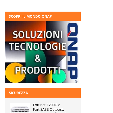
SCOPRI IL MONDO QNAP
SICUREZZA
Fortinet 1200G e
FortiSASE Outpost,