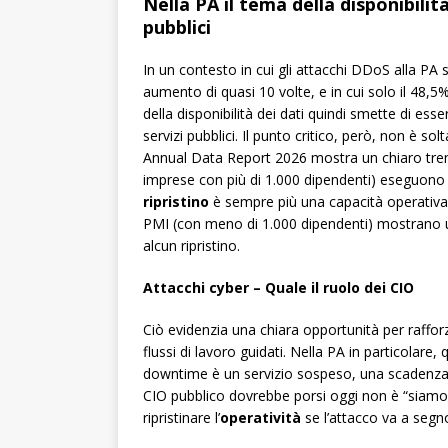
Nella PA il tema della disponibilit
pubblici
In un contesto in cui gli attacchi DDoS alla PA 
aumento di quasi 10 volte, e in cui solo il 48,
della disponibilità dei dati quindi smette di es
servizi pubblici. Il punto critico, però, non è s
Annual Data Report 2026 mostra un chiaro trend
imprese con più di 1.000 dipendenti) eseguono 
ripristino
è sempre più una capacità operativa p
PMI (con meno di 1.000 dipendenti) mostrano un
alcun ripristino.
Attacchi cyber – Quale il ruolo dei CIO
Ciò evidenzia una chiara opportunità per rafforz
flussi di lavoro guidati. Nella PA in particolare,
downtime è un servizio sospeso, una scadenza 
CIO pubblico dovrebbe porsi oggi non è “siamo 
ripristinare l’
operatività
se l’attacco va a segn