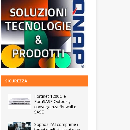
SICUREZZA
Fortinet 1200G e
FortiSASE Outpost,
convergenza firewall e
SASE
Sophos: l’AI comprime i
tempi degli attacchi e ne