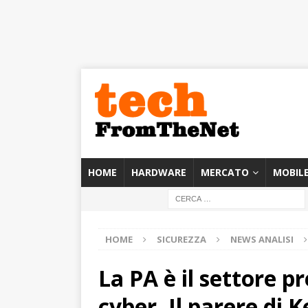
HOME
HARDWARE
MERCATO
MOBIL
HOME
SICUREZZA
NEWS ANALISI
La PA è il settore pr
cyber. Il parere di K