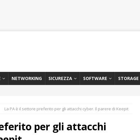
E
NETWORKING
SICUREZZA
SOFTWARE
STORAGE
La PA è il settore preferito per gli attacchi cyber. Il parere di Keepit
eferito per gli attacchi
eepit