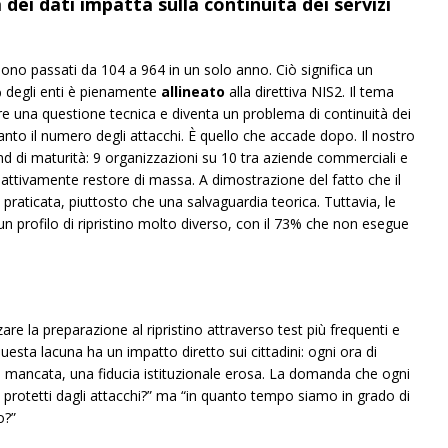
à dei dati impatta sulla continuità dei servizi
sono passati da 104 a 964 in un solo anno. Ciò significa un
5% degli enti è pienamente
allineato
alla direttiva NIS2. Il tema
sere una questione tecnica e diventa un problema di continuità dei
oltanto il numero degli attacchi. È quello che accade dopo. Il nostro
 di maturità: 9 organizzazioni su 10 tra aziende commerciali e
attivamente restore di massa. A dimostrazione del fatto che il
raticata, piuttosto che una salvaguardia teorica. Tuttavia, le
 profilo di ripristino molto diverso, con il 73% che non esegue
are la preparazione al ripristino attraverso test più frequenti e
 questa lacuna ha un impatto diretto sui cittadini: ogni ora di
mancata, una fiducia istituzionale erosa. La domanda che ogni
protetti dagli attacchi?” ma “in quanto tempo siamo in grado di
o?”