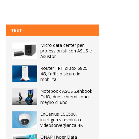
TEST
Micro data center per
professionisti con ASUS e
Asustor
Router FRITZ!Box 6825
4G, l’ufficio sicuro in
mobilità
Notebook ASUS Zenbook
DUO, due schermi sono
meglio di uno
EnGenius ECC500,
intelligenza evoluta e
videosorveglianza 4K
QNAP Hyper Data