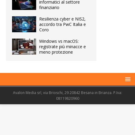
informatici al settore
finanziario
Resilienza cyber e NIS2,
accordo tra PwC Italia e
Coro
Windows vs macOS:
registrate più minacce e
meno protezione
Avalon Media srl, via Brioschi, 29 20842 Besana in Brianza. P.Iva:
08119820960