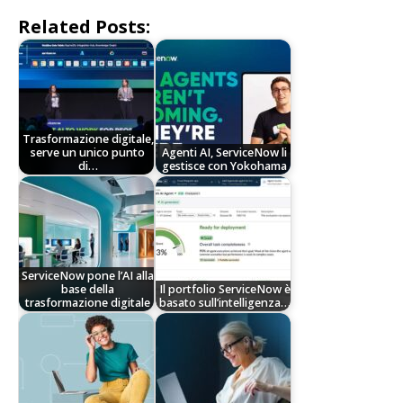
Related Posts:
Trasformazione digitale,
serve un unico punto
Agenti AI, ServiceNow li
di…
gestisce con Yokohama
ServiceNow pone l’AI alla
base della
Il portfolio ServiceNow è
trasformazione digitale
basato sull’intelligenza…