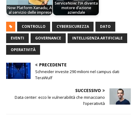
ServiceNow: l’IA diventa
Now Platform Xanadu, AI
motore d’azione
al servizio delle imprese
aziendale
CONTROLLO
CYBERSICUREZZA
DATO
EVENTI
GOVERNANCE
INTELLIGENZA ARTIFICIALE
OPERATIVITÀ
PRECEDENTE
Schneider investe 290 milioni nel campus dati
TeraWulf
SUCCESSIVO
Data center: ecco le vulnerabilità che minacciano
l’operatività