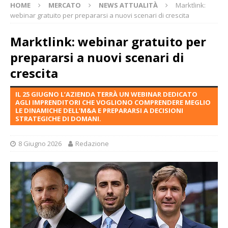
HOME
MERCATO
NEWS ATTUALITÀ
Marktlink:
webinar gratuito per prepararsi a nuovi scenari di crescita
Marktlink: webinar gratuito per
prepararsi a nuovi scenari di
crescita
IL 25 GIUGNO L’AZIENDA TERRÀ UN WEBINAR DEDICATO
AGLI IMPRENDITORI CHE VOGLIONO COMPRENDERE MEGLIO
LE DINAMICHE DELL’M&A E PREPARARSI A DECISIONI
STRATEGICHE DI DOMANI.
8 Giugno 2026
Redazione