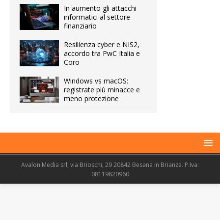
In aumento gli attacchi
informatici al settore
finanziario
Resilienza cyber e NIS2,
accordo tra PwC Italia e
Coro
Windows vs macOS:
registrate più minacce e
meno protezione
Avalon Media srl, via Brioschi, 29 20842 Besana in Brianza. P.Iva:
08119820960