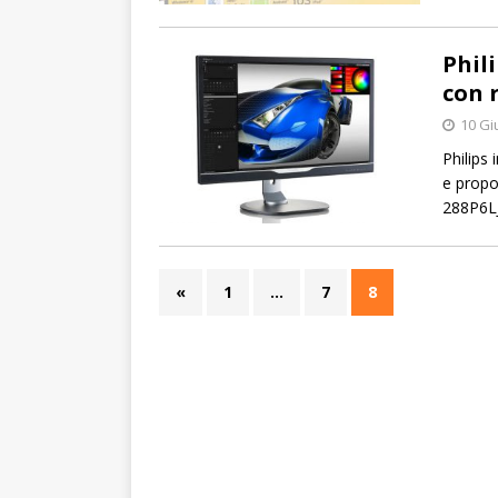
Phil
con 
10 Gi
Philips
e propo
288P6LJ
«
1
…
7
8