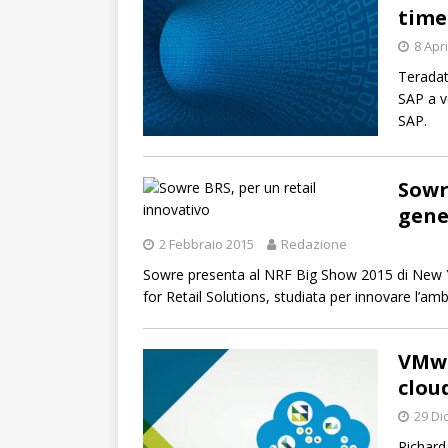
time
8 Apr
Teradat
SAP a v
SAP.
Sowr
gene
2 Febbraio 2015
Redazione
Sowre presenta al NRF Big Show 2015 di New Yo
for Retail Solutions, studiata per innovare l’ambi
VMwa
clou
29 Di
Richard