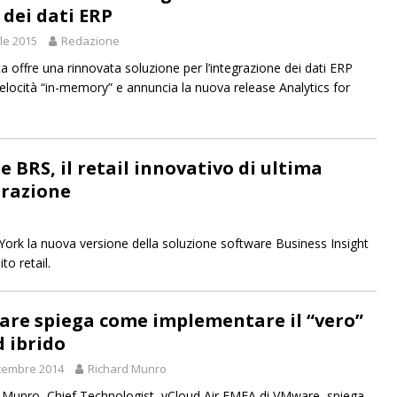
 dei dati ERP
ile 2015
Redazione
a offre una rinnovata soluzione per l’integrazione dei dati ERP
elocità “in-memory” e annuncia la nuova release Analytics for
e BRS, il retail innovativo di ultima
razione
rk la nuova versione della soluzione software Business Insight
to retail.
re spiega come implementare il “vero”
d ibrido
cembre 2014
Richard Munro
 Munro, Chief Technologist, vCloud Air EMEA di VMware, spiega