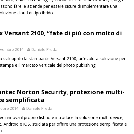
ssono fare le aziende per essere sicure di implementare una
oluzione cloud di tipo ibrido.
x Versant 2100, “fate di più con molto di
ovembre 2014
Daniele Preda
a sviluppato la stampante Versant 2100, un’evoluta soluzione per
 stampa e il mercato verticale del photo publishing.
ntec Norton Security, protezione multi-
ce semplificata
tobre 2014
Daniele Preda
c rinnova il proprio listino e introduce la soluzione multi-device,
, Android e iOS, studiata per offrire una protezione semplificata e
a.