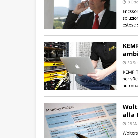
8 Ott
Ericsso
soluzio
estese s
KEMP
ambi
30 Se
KEMP Te
per vRe
automati
Wolt
alla
28 Ma
Wolters