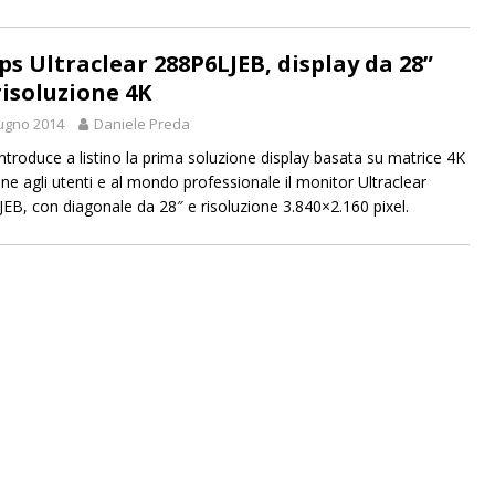
ips Ultraclear 288P6LJEB, display da 28”
risoluzione 4K
ugno 2014
Daniele Preda
 introduce a listino la prima soluzione display basata su matrice 4K
ne agli utenti e al mondo professionale il monitor Ultraclear
EB, con diagonale da 28″ e risoluzione 3.840×2.160 pixel.