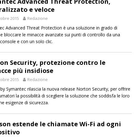
ntec Advanced Threat Protection,
ralizzato e veloce
tobre 2015
Redazione
c Advanced Threat Protection è una soluzione in grado di
e e bloccare le minacce avanzate sui punti di controllo da una
 console e con un solo clic.
on Security, protezione contro le
cce più insidiose
tobre 2015
Redazione
by Symantec rilascia la nuova release Norton Security, per offrire
matori la possibilità di scegliere la soluzione che soddisfa le loro
che esigenze di sicurezza.
sson estende le chiamate Wi-Fi ad ogni
ositivo