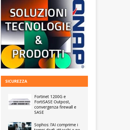
SICUREZZA
Fortinet 1200G e
FortiSASE Outpost,
convergenza firewall e
SASE
Sophos: l’AI comprime i
tempi degli attacchi e ne