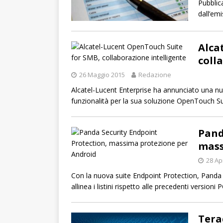
Pubblic
dall’em
Alca
coll
26 Maggio 2015
Redazione
Alcatel-Lucent Enterprise ha annunciato una nuo
funzionalità per la sua soluzione OpenTouch S
Pand
mass
28 Ap
Con la nuova suite Endpoint Protection, Panda 
allinea i listini rispetto alle precedenti versio
Tera