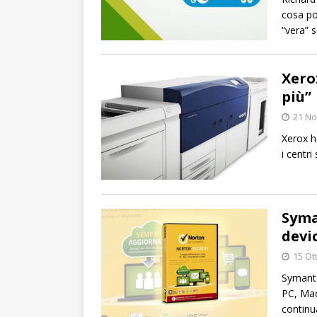
cosa po
“vera” s
Xero
più”
21 N
Xerox h
i centri
Syma
devi
15 Ot
Symante
PC, Mac
continu