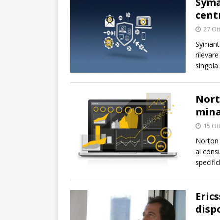
Syma
cent
27 Ot
Symante
rilevar
singola
Nort
mina
15 Ot
Norton 
ai consu
specifi
Eric
disp