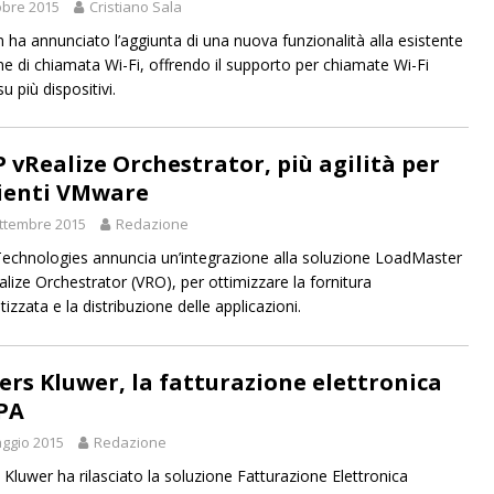
obre 2015
Cristiano Sala
n ha annunciato l’aggiunta di una nuova funzionalità alla esistente
ne di chiamata Wi-Fi, offrendo il supporto per chiamate Wi-Fi
u più dispositivi.
 vRealize Orchestrator, più agilità per
enti VMware
ttembre 2015
Redazione
chnologies annuncia un’integrazione alla soluzione LoadMaster
alize Orchestrator (VRO), per ottimizzare la fornitura
zzata e la distribuzione delle applicazioni.
ers Kluwer, la fatturazione elettronica
 PA
ggio 2015
Redazione
 Kluwer ha rilasciato la soluzione Fatturazione Elettronica