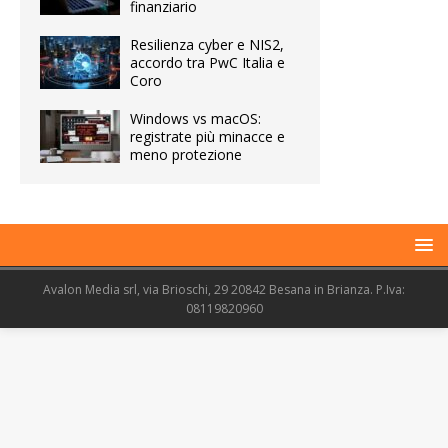
finanziario
Resilienza cyber e NIS2,
accordo tra PwC Italia e
Coro
Windows vs macOS:
registrate più minacce e
meno protezione
Avalon Media srl, via Brioschi, 29 20842 Besana in Brianza. P.Iva:
08119820960