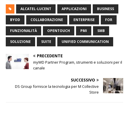
ALCATEL-LUCENT
APPLICAZIONI
BUSINESS
BYOD
COLLABORAZIONE
ENTERPRISE
FOR
FUNZIONALITÀ
OPENTOUCH
PMI
SMB
SOLUZIONE
SUITE
UNIFIED COMMUNICATION
PRECEDENTE
myWD Partner Program, strumenti e soluzioni per il
canale
SUCCESSIVO
DS Group fornisce la tecnologia per M Collective
Store