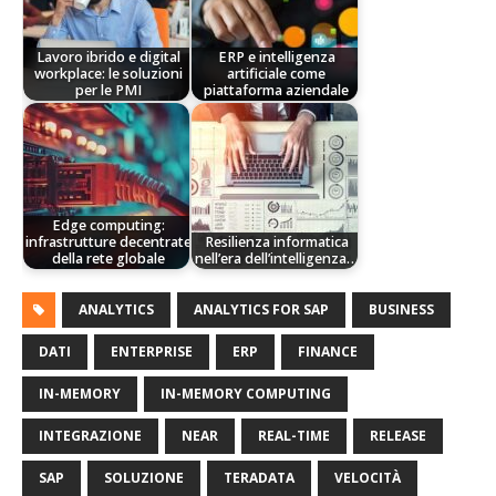
Lavoro ibrido e digital
ERP e intelligenza
workplace: le soluzioni
artificiale come
per le PMI
piattaforma aziendale
Edge computing:
infrastrutture decentrate
Resilienza informatica
della rete globale
nell’era dell’intelligenza…
ANALYTICS
ANALYTICS FOR SAP
BUSINESS
DATI
ENTERPRISE
ERP
FINANCE
IN-MEMORY
IN-MEMORY COMPUTING
INTEGRAZIONE
NEAR
REAL-TIME
RELEASE
SAP
SOLUZIONE
TERADATA
VELOCITÀ