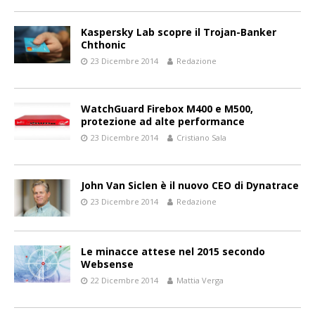
Kaspersky Lab scopre il Trojan-Banker
Chthonic
23 Dicembre 2014
Redazione
WatchGuard Firebox M400 e M500,
protezione ad alte performance
23 Dicembre 2014
Cristiano Sala
John Van Siclen è il nuovo CEO di Dynatrace
23 Dicembre 2014
Redazione
Le minacce attese nel 2015 secondo
Websense
22 Dicembre 2014
Mattia Verga