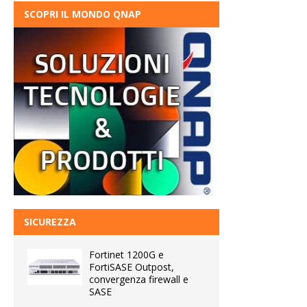
SCOPRI IL MONDO QNAP
SICUREZZA
Fortinet 1200G e
FortiSASE Outpost,
convergenza firewall e
SASE