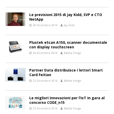
Le previsioni 2015 di Jay Kidd, SVP e CTO
NetApp
29 Dicembre 2014
Jay Kidd
Plustek eScan A150, scanner documentale
con display touchscreen
26 Dicembre 2014
Mattia Verga
Partner Data distribuisce i lettori Smart
Card Feitian
25 Dicembre 2014
Mattia Verga
Le migliori innovazioni per l’IoT in gara al
concorso CODE_n15
25 Dicembre 2014
Mattia Verga