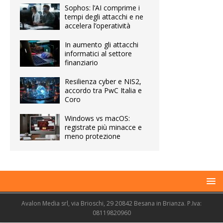
Sophos: l’AI comprime i
tempi degli attacchi e ne
accelera l’operatività
In aumento gli attacchi
informatici al settore
finanziario
Resilienza cyber e NIS2,
accordo tra PwC Italia e
Coro
Windows vs macOS:
registrate più minacce e
meno protezione
Avalon Media srl, via Brioschi, 29 20842 Besana in Brianza. P.Iva:
08119820960