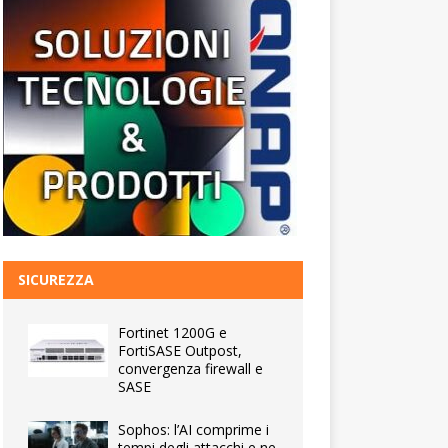
SICUREZZA
Fortinet 1200G e
FortiSASE Outpost,
convergenza firewall e
SASE
Sophos: l’AI comprime i
tempi degli attacchi e ne