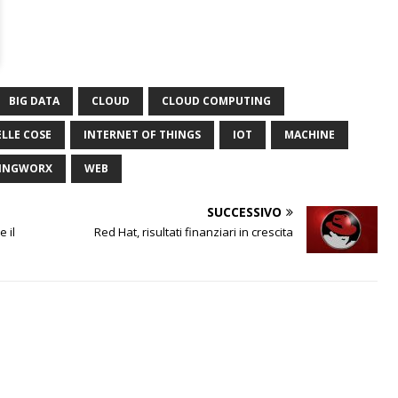
BIG DATA
CLOUD
CLOUD COMPUTING
ELLE COSE
INTERNET OF THINGS
IOT
MACHINE
INGWORX
WEB
SUCCESSIVO
 il
Red Hat, risultati finanziari in crescita