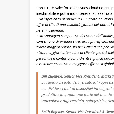
Con PTC e Salesforce Analytics Cloud i clienti p
inestimabile e potranno ottenere, ad esempio:
• Un’esperienza di analisi IoT unificata nel clo
offre ai clienti una visibilità globale dei dati IoT d
sistemi aziendali.
• Un vantaggio competitivo derivante dall’analisi,
consentono di prendere decisioni più efficaci, dal
trarre maggior valore sia per i clienti che per l’
• Una maggiore attenzione al cliente, perché mett
personale a contatto con i clienti significa person
assistenza proattiva e maggiore efficienza global
Bill Zujewski, Senior Vice President, Marke
La rapida crescita del mercato IoT rappres
condividere i dati di dispositivi intelligenti
prodotto e in qualunque parte del mondo. Q
innovativa e differenziata, spingerà le azien
Keith Bigelow, Senior Vice President & Gene