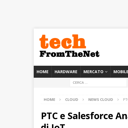
HOME
HARDWARE
MERCATO
MOBIL
HOME
CLOUD
NEWS CLOUD
PT
PTC e Salesforce Ana
di IoT