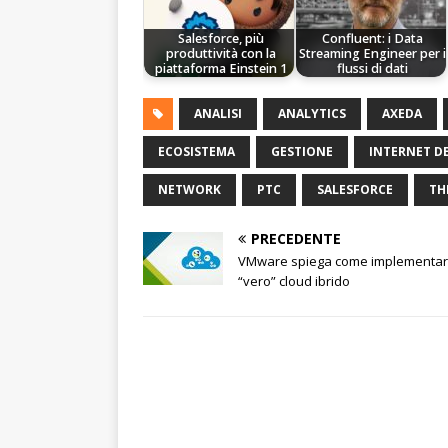
Salesforce, più
Confluent: i Data
produttività con la
Streaming Engineer per i
piattaforma Einstein 1
flussi di dati
ANALISI
ANALYTICS
AXEDA
ECOSISTEMA
GESTIONE
INTERNET D
NETWORK
PTC
SALESFORCE
TH
PRECEDENTE
VMware spiega come implementare
“vero” cloud ibrido