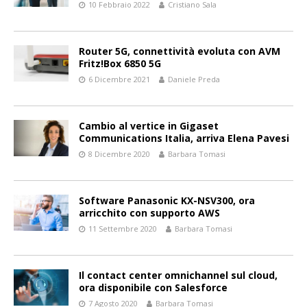
10 Febbraio 2022
Cristiano Sala
Router 5G, connettività evoluta con AVM
Fritz!Box 6850 5G
6 Dicembre 2021
Daniele Preda
Cambio al vertice in Gigaset
Communications Italia, arriva Elena Pavesi
8 Dicembre 2020
Barbara Tomasi
Software Panasonic KX-NSV300, ora
arricchito con supporto AWS
11 Settembre 2020
Barbara Tomasi
Il contact center omnichannel sul cloud,
ora disponibile con Salesforce
7 Agosto 2020
Barbara Tomasi