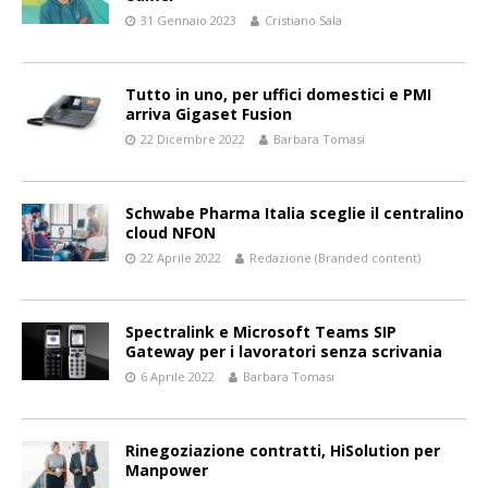
31 Gennaio 2023
Cristiano Sala
Tutto in uno, per uffici domestici e PMI
arriva Gigaset Fusion
22 Dicembre 2022
Barbara Tomasi
Schwabe Pharma Italia sceglie il centralino
cloud NFON
22 Aprile 2022
Redazione (Branded content)
Spectralink e Microsoft Teams SIP
Gateway per i lavoratori senza scrivania
6 Aprile 2022
Barbara Tomasi
Rinegoziazione contratti, HiSolution per
Manpower