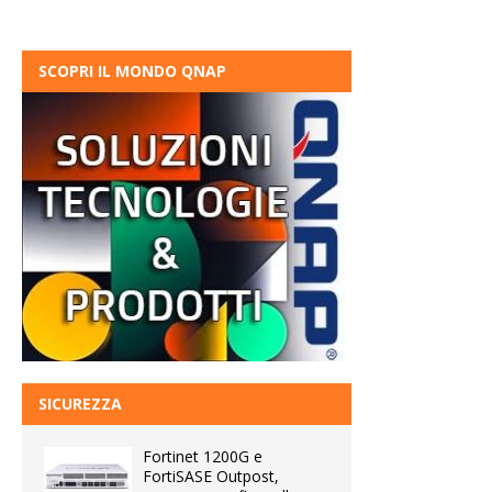
SCOPRI IL MONDO QNAP
SICUREZZA
Fortinet 1200G e
FortiSASE Outpost,