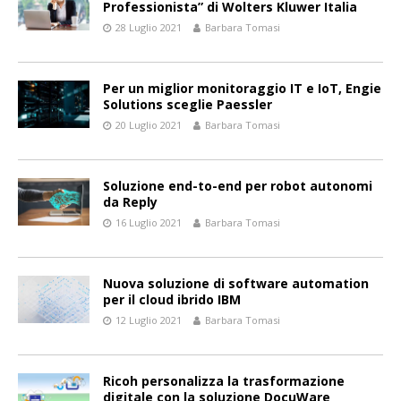
Professionista” di Wolters Kluwer Italia
28 Luglio 2021
Barbara Tomasi
Per un miglior monitoraggio IT e IoT, Engie
Solutions sceglie Paessler
20 Luglio 2021
Barbara Tomasi
Soluzione end-to-end per robot autonomi
da Reply
16 Luglio 2021
Barbara Tomasi
Nuova soluzione di software automation
per il cloud ibrido IBM
12 Luglio 2021
Barbara Tomasi
Ricoh personalizza la trasformazione
digitale con la soluzione DocuWare