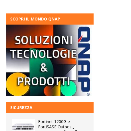
SCOPRI IL MONDO QNAP
SICUREZZA
Fortinet 1200G e
FortiSASE Outpost,