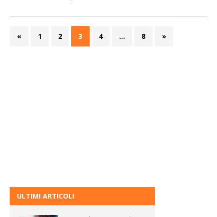
«
1
2
3
4
…
8
»
ULTIMI ARTICOLI