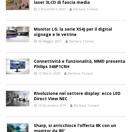
laser 3LCD di fascia media
2 Novembre 2021
Barbara Tomasi
Monitor LG: la serie XS4J per il digital
signage e le vetrine
28 Maggio 2021
Barbara Tomasi
Connettività e funzionalità, MMD presenta
Philips 346P1CRH
13 Marzo 2020
Barbara Tomasi
Rivoluzione nel settore display: ecco LED
Direct View NEC
26 Dicembre 2019
Barbara Tomasi
Sharp, si arricchisce l’offerta 8K con un
monitor da 80’’