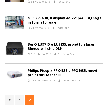
31 Maggio 2016
Redazione
NEC X754HB, il display da 75” per il signage
in formato reale
21 Marzo 2016
Redazione
BenQ LU9715 e LU9235, proiettori laser
Bluecore 1-chip DLP
9 Febbraio 2016
Cristiano Sala
Philips Picopix PPX4835 e PPX4935, nuovi
proiettori tascabili
23 Novembre 2015
Daniele Preda
«
1
2