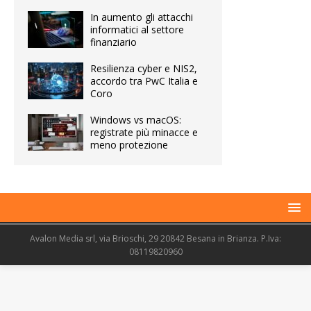
In aumento gli attacchi
informatici al settore
finanziario
Resilienza cyber e NIS2,
accordo tra PwC Italia e
Coro
Windows vs macOS:
registrate più minacce e
meno protezione
Avalon Media srl, via Brioschi, 29 20842 Besana in Brianza. P.Iva:
08119820960