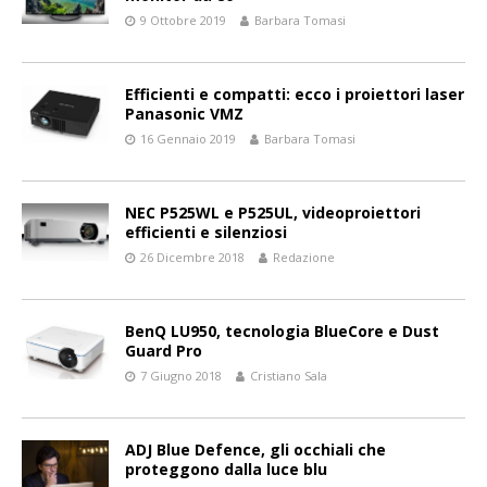
9 Ottobre 2019
Barbara Tomasi
Efficienti e compatti: ecco i proiettori laser
Panasonic VMZ
16 Gennaio 2019
Barbara Tomasi
NEC P525WL e P525UL, videoproiettori
efficienti e silenziosi
26 Dicembre 2018
Redazione
BenQ LU950, tecnologia BlueCore e Dust
Guard Pro
7 Giugno 2018
Cristiano Sala
ADJ Blue Defence, gli occhiali che
proteggono dalla luce blu