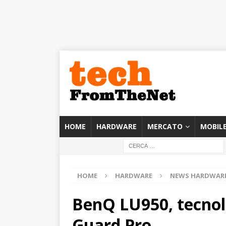
HOME
HARDWARE
MERCATO
MOBIL
HOME
HARDWARE
NEWS HARDWAR
BenQ LU950, tecnol
Guard Pro