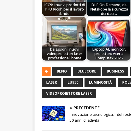
ICC9: i nuovi prodotti di
DLP On Demand, da
PFU Ricoh per il lavoro
Netskope la sicurezza
ibrido
dei dati…
Da Epson i nuovi
Laptop AI, monitor,
videoproiettori laser
proiettori: Acer a
professionali home
Computex 2025
BENQ
BLUECORE
BUSINESS
LASER
LU950
LUMINOSITÀ
POL
VIDEOPROIETTORE LASER
PRECEDENTE
Innovazione tecnologica, Intel fest
50 anni di attività