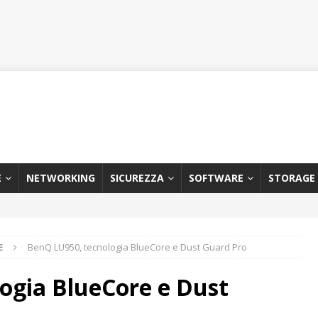
E
NETWORKING
SICUREZZA
SOFTWARE
STORAGE
E
BenQ LU950, tecnologia BlueCore e Dust Guard Pro
ogia BlueCore e Dust