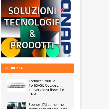
SICUREZZA
Fortinet 1200G e
FortiSASE Outpost,
convergenza firewall e
SASE
Sophos: l’AI comprime i
tempi degli attacchi e ne