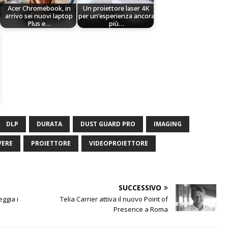
Acer Chromebook, in
Un proiettore laser 4K
arrivo sei nuovi laptop
per un’esperienza ancora
Plus e…
più…
DLP
DURATA
DUST GUARD PRO
IMAGING
VERE
PROIETTORE
VIDEOPROIETTORE
SUCCESSIVO
eggia i
Telia Carrier attiva il nuovo Point of
Presence a Roma