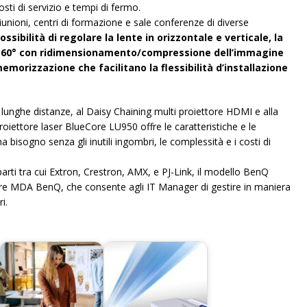
sti di servizio e tempi di fermo.
riunioni, centri di formazione e sale conferenze di diverse
ossibilità di regolare la lente in orizzontale e verticale, la
a 360° con ridimensionamento/compressione dell’immagine
memorizzazione che facilitano la flessibilità d’installazione
unghe distanze, al Daisy Chaining multi proiettore HDMI e alla
oproiettore laser BlueCore LU950 offre le caratteristiche e le
a bisogno senza gli inutili ingombri, le complessità e i costi di
arti tra cui Extron, Crestron, AMX, e PJ-Link, il modello BenQ
are MDA BenQ, che consente agli IT Manager di gestire in maniera
i.