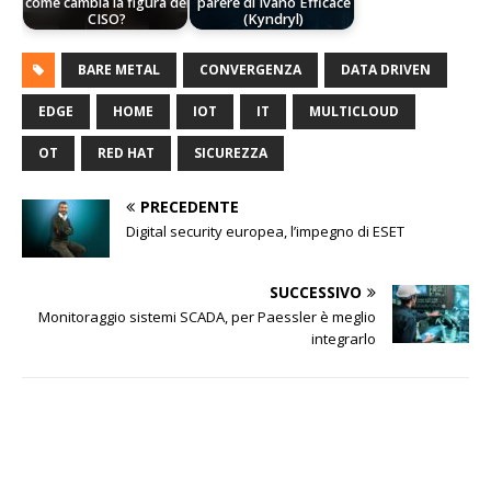
come cambia la figura del
parere di Ivano Efficace
CISO?
(Kyndryl)
BARE METAL
CONVERGENZA
DATA DRIVEN
EDGE
HOME
IOT
IT
MULTICLOUD
OT
RED HAT
SICUREZZA
PRECEDENTE
Digital security europea, l’impegno di ESET
SUCCESSIVO
Monitoraggio sistemi SCADA, per Paessler è meglio
integrarlo