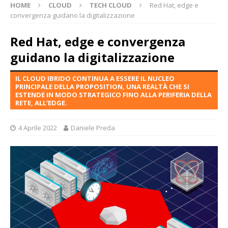
HOME
CLOUD
TECH CLOUD
Red Hat, edge e
convergenza guidano la digitalizzazione
Red Hat, edge e convergenza
guidano la digitalizzazione
IL CLOUD IBRIDO CONTINUA A ESSERE IL NUCLEO
PRINCIPALE DELLA PROPOSITION, UNA REALTÀ CHE SI
ESTENDE IN MODO STRATEGICO FINO ALLA PERIFERIA DELLA
RETE, ALL’EDGE.
4 Aprile 2022
Daniele Preda