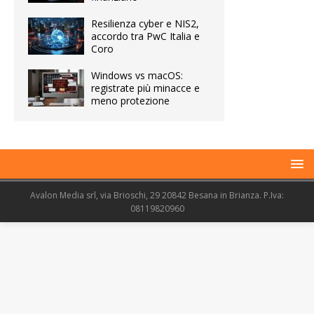
Resilienza cyber e NIS2,
accordo tra PwC Italia e
Coro
Windows vs macOS:
registrate più minacce e
meno protezione
Avalon Media srl, via Brioschi, 29 20842 Besana in Brianza. P.Iva:
08119820960