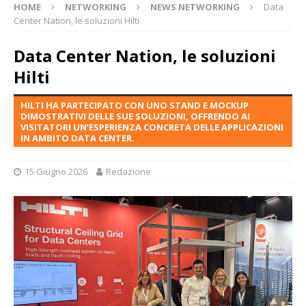
HOME
NETWORKING
NEWS NETWORKING
Data
Center Nation, le soluzioni Hilti
Data Center Nation, le soluzioni
Hilti
HILTI HA PARTECIPATO CON UNO STAND E MOCKUP
DIMOSTRATIVI DELLE SUE SOLUZIONI, OFFRENDO AI
VISITATORI UN’ESPERIENZA CONCRETA DELLE APPLICAZIONI
IN AMBITO DATA CENTER.
15 Giugno 2026
Redazione