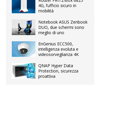
Router FRITZ!Box 6825
4G, l’ufficio sicuro in
mobilità
Notebook ASUS Zenbook
DUO, due schermi sono
meglio di uno
EnGenius ECC500,
intelligenza evoluta e
videosorveglianza 4K
QNAP Hyper Data
Protection, sicurezza
proattiva