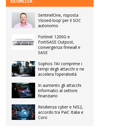
SICUREZZA
SentinelOne, risposta
‘closed-loop’ per il SOC
autonomo
Fortinet 1200G e
FortiSASE Outpost,
convergenza firewall e
SASE
Sophos: l’AI comprime i
tempi degli attacchi e ne
accelera l’operatività
In aumento gli attacchi
informatici al settore
finanziario
Resilienza cyber e NIS2,
accordo tra PwC Italia e
Coro