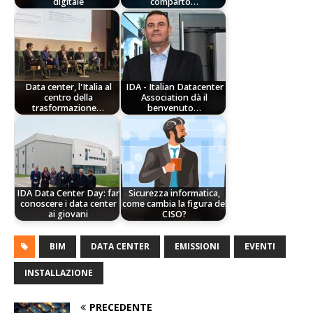
digitale
comparto…
Data center, l'Italia al
IDA - Italian Datacenter
centro della
Association dà il
trasformazione…
benvenuto…
IDA Data Center Day: far
Sicurezza informatica,
conoscere i data center
come cambia la figura del
ai giovani
CISO?
BIM
DATA CENTER
EMISSIONI
EVENTI
INSTALLAZIONE
PRECEDENTE