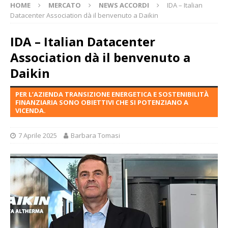
HOME
MERCATO
NEWS ACCORDI
IDA – Italian
Datacenter Association dà il benvenuto a Daikin
IDA – Italian Datacenter
Association dà il benvenuto a
Daikin
PER L’AZIENDA TRANSIZIONE ENERGETICA E SOSTENIBILITÀ
FINANZIARIA SONO OBIETTIVI CHE SI POTENZIANO A
VICENDA.
7 Aprile 2025
Barbara Tomasi