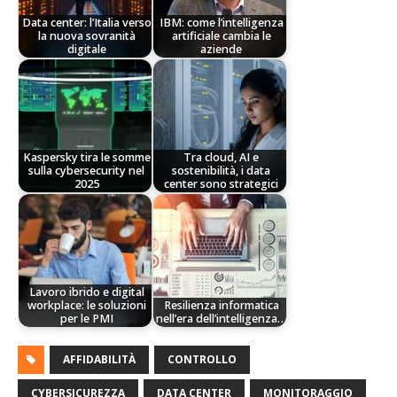
Data center: l’Italia verso
IBM: come l’intelligenza
la nuova sovranità
artificiale cambia le
digitale
aziende
Kaspersky tira le somme
Tra cloud, AI e
sulla cybersecurity nel
sostenibilità, i data
2025
center sono strategici
Lavoro ibrido e digital
workplace: le soluzioni
Resilienza informatica
per le PMI
nell’era dell’intelligenza…
AFFIDABILITÀ
CONTROLLO
CYBERSICUREZZA
DATA CENTER
MONITORAGGIO