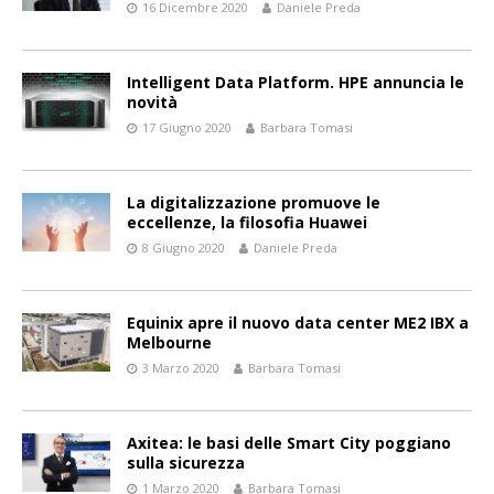
16 Dicembre 2020
Daniele Preda
Intelligent Data Platform. HPE annuncia le
novità
17 Giugno 2020
Barbara Tomasi
La digitalizzazione promuove le
eccellenze, la filosofia Huawei
8 Giugno 2020
Daniele Preda
Equinix apre il nuovo data center ME2 IBX a
Melbourne
3 Marzo 2020
Barbara Tomasi
Axitea: le basi delle Smart City poggiano
sulla sicurezza
1 Marzo 2020
Barbara Tomasi