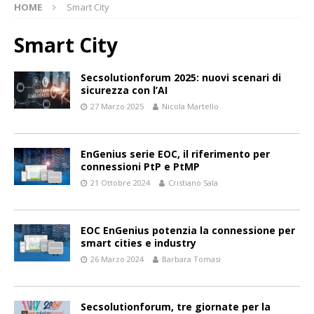
HOME
Smart City
Smart City
Secsolutionforum 2025: nuovi scenari di
sicurezza con l’AI
27 Marzo 2025
Nicola Martello
EnGenius serie EOC, il riferimento per
connessioni PtP e PtMP
21 Ottobre 2024
Cristiano Sala
EOC EnGenius potenzia la connessione per
smart cities e industry
26 Marzo 2024
Barbara Tomasi
Secsolutionforum, tre giornate per la