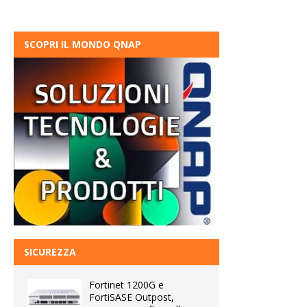
SCOPRI IL MONDO QNAP
SICUREZZA
Fortinet 1200G e
FortiSASE Outpost,