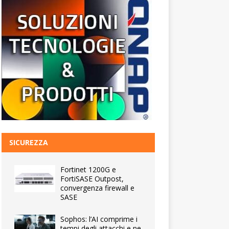
SICUREZZA
Fortinet 1200G e
FortiSASE Outpost,
convergenza firewall e
SASE
Sophos: l’AI comprime i
tempi degli attacchi e ne