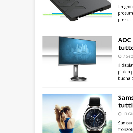
La gamm
prosume
prezzi i
AOC 
tutt
7 Set
Il disp
platea 
buona q
Sams
tutti
13 Gi
Samsung
fronzol