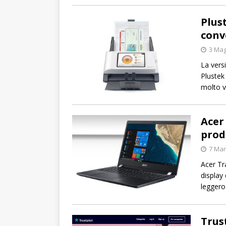
Plus
conv
3 Mag
La vers
Plustek
molto ve
Acer
prod
7 Mar
Acer Tr
display
leggero
Trus