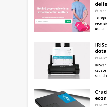
dell
9 Feb
Trustpi
recensio
usata n
IRIS
dota
4 Dic
IRIScan
capace 
sino al 
Cruc
econ
6 Ott