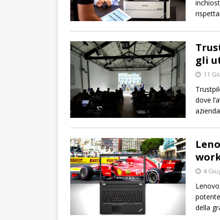
inchiost
rispett
Trus
gli u
11 Gi
Trustpi
dove l’a
aziendal
Leno
work
4 Giu
Lenovo 
potente 
della gr