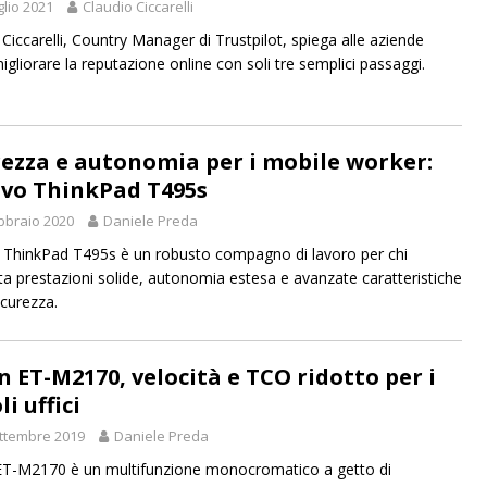
glio 2021
Claudio Ciccarelli
 Ciccarelli, Country Manager di Trustpilot, spiega alle aziende
gliorare la reputazione online con soli tre semplici passaggi.
rezza e autonomia per i mobile worker:
vo ThinkPad T495s
bbraio 2020
Daniele Preda
ThinkPad T495s è un robusto compagno di lavoro per chi
ta prestazioni solide, autonomia estesa e avanzate caratteristiche
icurezza.
n ET-M2170, velocità e TCO ridotto per i
li uffici
ttembre 2019
Daniele Preda
T-M2170 è un multifunzione monocromatico a getto di