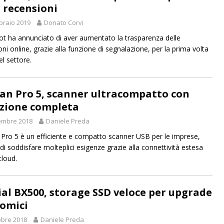
e recensioni
braio 2019
Donato Corvi
lot ha annunciato di aver aumentato la trasparenza delle
ni online, grazie alla funzione di segnalazione, per la prima volta
el settore.
can Pro 5, scanner ultracompatto con
zione completa
embre 2018
Daniele Preda
 Pro 5 è un efficiente e compatto scanner USB per le imprese,
di soddisfare molteplici esigenze grazie alla connettività estesa
cloud.
ial BX500, storage SSD veloce per upgrade
omici
obre 2018
Daniele Preda