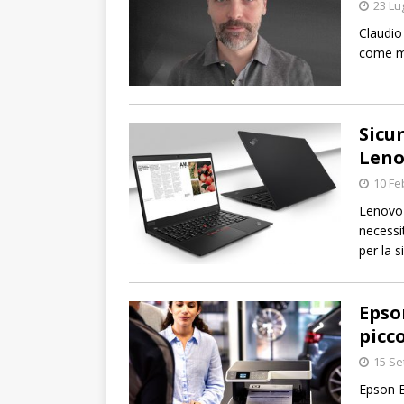
23 Lu
Claudio
come mi
Sicu
Leno
10 Fe
Lenovo 
necessi
per la s
Epso
picco
15 Se
Epson E