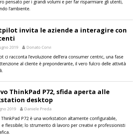
ro pensato per i grandi volumi e per far risparmiare gli utenti,
ando l’ambiente.
tpilot invita le aziende a interagire con
tenti
ugno 2019
Donato Corvi
lot ci racconta l’evoluzione dell’era consumer centric, una fase
ttenzione al cliente è preponderante, il vero fulcro delle attività
i.
vo ThinkPad P72, sfida aperta alle
station desktop
gno 2019
Daniele Preda
ThinkPad P72 è una workstation altamente configurabile,
e flessibile; lo strumento di lavoro per creativi e professionisti
afica.