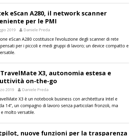
tek eScan A280, il network scanner
eniente per le PMI
gio 2019
Daniele Preda
ione eScan A280 costituisce l’evoluzione degli scanner di rete
 pensati per i piccoli e medi gruppi di lavoro; un device compatto e
rsatile.
 TravelMate X3, autonomia estesa e
uttività on-the-go
zo 2019
Daniele Preda
avelMate X3 è un notebook business con architettura Intel e
 da 14”, un compagno di lavoro senza particolari fronzoli, ma
 e molto versatile.
tpilot, nuove funzioni per la trasparenza