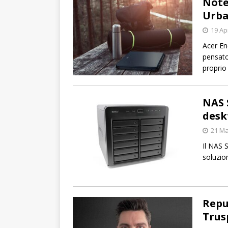
Note
Urba
19 Ap
Acer En
pensato
propri
NAS 
desk
21 Ma
Il NAS 
soluzio
Repu
Trus