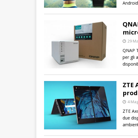
Android
QNAP
micr
29 Ma
QNAP TS
per gli
disponib
ZTE 
prod
4 Mag
ZTE Axo
due dis
ambient