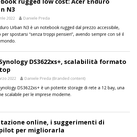
book rugged low cost: Acer Enduro
n N3
rile 2022
Daniele Preda
duro Urban N3 è un notebook rugged dal prezzo accessibile,
 per spostarsi “senza troppi pensieri”, avendo sempre con sé il
o mondo.
Synology DS3622xs+, scalabilità formato
top
rzo 2022
Daniele Preda (Branded content)
Synology DS3622xs+ è un potente storage di rete a 12 bay, una
ne scalabile per le imprese moderne.
tazione online, i suggerimenti di
pilot per migliorarla