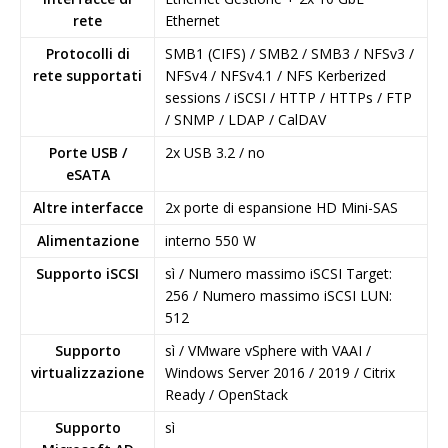
rete
Ethernet
Protocolli di
SMB1 (CIFS) / SMB2 / SMB3 / NFSv3 /
rete supportati
NFSv4 / NFSv4.1 / NFS Kerberized
sessions / iSCSI / HTTP / HTTPs / FTP
/ SNMP / LDAP / CalDAV
Porte USB /
2x USB 3.2 / no
eSATA
Altre interfacce
2x porte di espansione HD Mini-SAS
Alimentazione
interno 550 W
Supporto iSCSI
sì / Numero massimo iSCSI Target:
256 / Numero massimo iSCSI LUN:
512
Supporto
sì / VMware vSphere with VAAI /
virtualizzazione
Windows Server 2016 / 2019 / Citrix
Ready / OpenStack
Supporto
sì