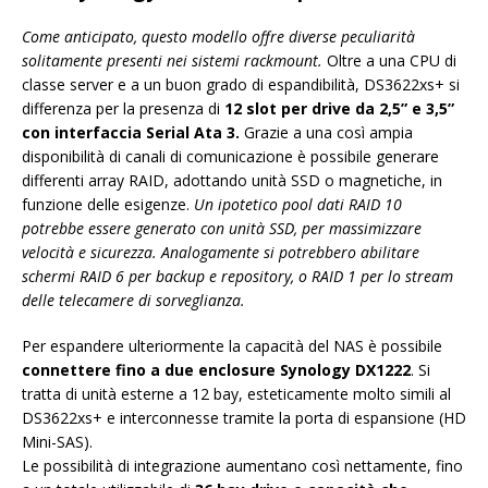
Come anticipato, questo modello offre diverse peculiarità
solitamente presenti nei sistemi rackmount.
Oltre a una CPU di
classe server e a un buon grado di espandibilità, DS3622xs+ si
differenza per la presenza di
12 slot per drive da 2,5” e 3,5”
con interfaccia Serial Ata 3.
Grazie a una così ampia
disponibilità di canali di comunicazione è possibile generare
differenti array RAID, adottando unità SSD o magnetiche, in
funzione delle esigenze.
Un ipotetico pool dati RAID 10
potrebbe essere generato con unità SSD, per massimizzare
velocità e sicurezza. Analogamente si potrebbero abilitare
schermi RAID 6 per backup e repository, o RAID 1 per lo stream
delle telecamere di sorveglianza.
Per espandere ulteriormente la capacità del NAS è possibile
connettere fino a due enclosure Synology DX1222
. Si
tratta di unità esterne a 12 bay, esteticamente molto simili al
DS3622xs+ e interconnesse tramite la porta di espansione (HD
Mini-SAS).
Le possibilità di integrazione aumentano così nettamente, fino