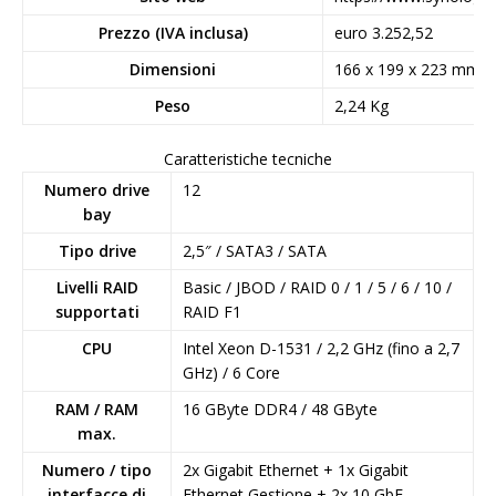
Prezzo (IVA inclusa)
euro 3.252,52
Dimensioni
166 x 199 x 223 mm
Peso
2,24 Kg
Caratteristiche tecniche
Numero drive
12
bay
Tipo drive
2,5″ / SATA3 / SATA
Livelli RAID
Basic / JBOD / RAID 0 / 1 / 5 / 6 / 10 /
supportati
RAID F1
CPU
Intel Xeon D-1531 / 2,2 GHz (fino a 2,7
GHz) / 6 Core
RAM / RAM
16 GByte DDR4 / 48 GByte
max.
Numero / tipo
2x Gigabit Ethernet + 1x Gigabit
interfacce di
Ethernet Gestione + 2x 10 GbE