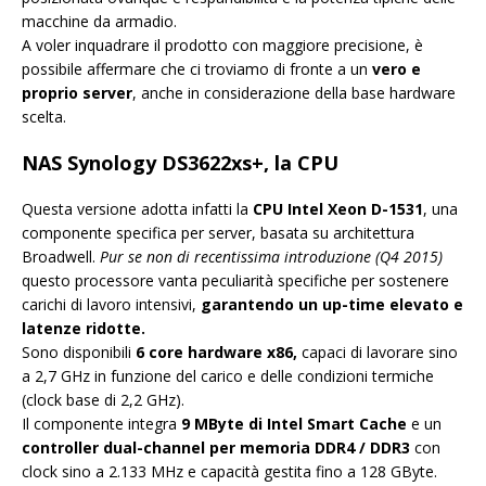
macchine da armadio.
A voler inquadrare il prodotto con maggiore precisione, è
possibile affermare che ci troviamo di fronte a un
vero e
proprio server
, anche in considerazione della base hardware
scelta.
NAS Synology DS3622xs+, la CPU
Questa versione adotta infatti la
CPU Intel Xeon D-1531
, una
componente specifica per server, basata su architettura
Broadwell.
Pur se non di recentissima introduzione (Q4 2015)
questo processore vanta peculiarità specifiche per sostenere
carichi di lavoro intensivi,
garantendo un up-time elevato e
latenze ridotte.
Sono disponibili
6 core hardware x86,
capaci di lavorare sino
a 2,7 GHz in funzione del carico e delle condizioni termiche
(clock base di 2,2 GHz).
Il componente integra
9 MByte di Intel Smart Cache
e un
controller dual-channel per memoria DDR4 / DDR3
con
clock sino a 2.133 MHz e capacità gestita fino a 128 GByte.