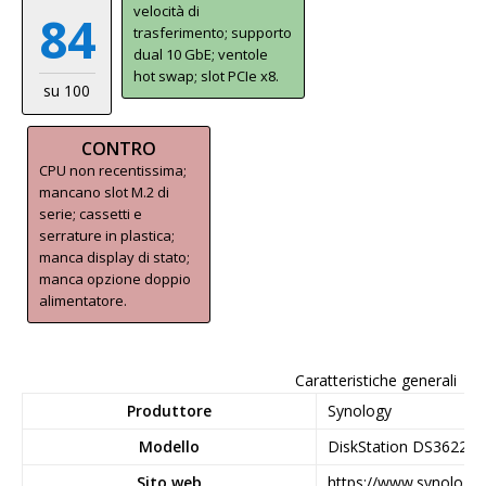
velocità di
84
trasferimento; supporto
dual 10 GbE; ventole
hot swap; slot PCIe x8.
su 100
CONTRO
CPU non recentissima;
mancano slot M.2 di
serie; cassetti e
serrature in plastica;
manca display di stato;
manca opzione doppio
alimentatore.
Caratteristiche generali
Produttore
Synology
Modello
DiskStation DS3622xs
Sito web
https://www.synology.c