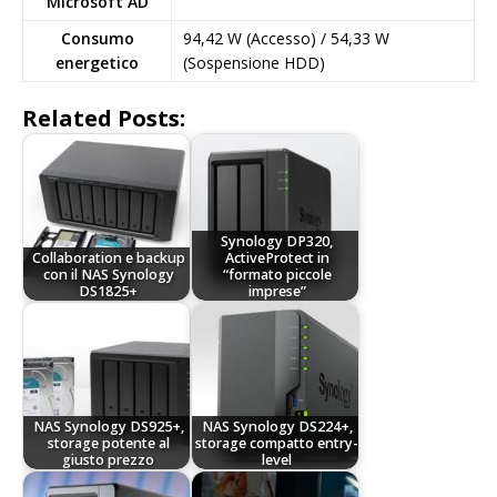
Microsoft AD
Consumo
94,42 W (Accesso) / 54,33 W
energetico
(Sospensione HDD)
Related Posts:
Synology DP320,
Collaboration e backup
ActiveProtect in
con il NAS Synology
“formato piccole
DS1825+
imprese”
NAS Synology DS925+,
NAS Synology DS224+,
storage potente al
storage compatto entry-
giusto prezzo
level