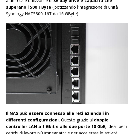
a un totale utilizzabile di
36 bay drive e capacità che
superano i 500 TByte
(ipotizzando l’integrazione di unità
Synology HAT5300-16T da 16 GByte).
Il NAS può essere connesso alle reti aziendali in
differenti configurazioni.
Questo grazie al
doppio
controller LAN a 1 Gbit e alle due porte 10 GbE,
ideali per i
carichi di lavoro più impegnativi e per accelerare le attività