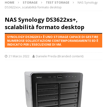
HOME
STORAGE
TEST STORAGE
NAS Synology
DS3622xs+, scalabilità formato desktop
NAS Synology DS3622xs+,
scalabilità formato desktop
SYNOLOGY DS3622XS+ È UNO STORAGE CAPACE DI GESTIRE
NUMEROSE SOLLECITAZIONI CONTEMPORANEAMENTE ED È
INDICATO PER L’ESECUZIONE DI VM.
21 Marzo 2022
Daniele Preda (Branded content)