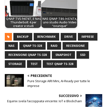
QNAP TVS-h674T, il NAS
NAS QNAP TBS-h574TX,
Thunderbolt 4 per
uno studio Audio Video
creator e studi
“ovunque”
BACKUP
BENCHMARK
DRIVE
IMPRESE
NAS
QNAP TS-328
RAID
RECENSIONE
RECENSIONE QNAP TS-328
SNAPSHOT
SSD
STORAGE
TEST
TEST QNAP TS-328
PRECEDENTE
Pure Storage AIRI Mini, AI-Ready per tutte le
imprese
SUCCESSIVO
Equinix svela l’accoppiata vincente: IoT e Blockchain