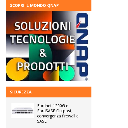
SCOPRI IL MONDO QNAP
SICUREZZA
Fortinet 1200G e
FortiSASE Outpost,
convergenza firewall e
SASE