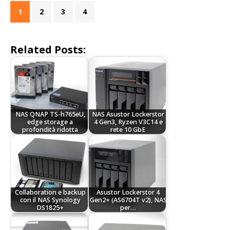
1
2
3
4
Related Posts:
NAS QNAP TS-h765eU,
NAS Asustor Lockerstor
edge storage a
4 Gen3, Ryzen V3C14 e
profondità ridotta
rete 10 GbE
Collaboration e backup
Asustor Lockerstor 4
con il NAS Synology
Gen2+ (AS6704T v2), NAS
DS1825+
per…