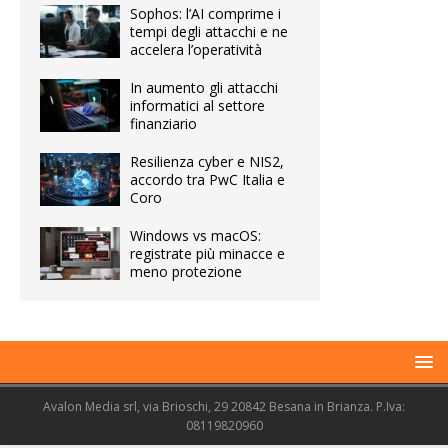
Sophos: l’AI comprime i
tempi degli attacchi e ne
accelera l’operatività
In aumento gli attacchi
informatici al settore
finanziario
Resilienza cyber e NIS2,
accordo tra PwC Italia e
Coro
Windows vs macOS:
registrate più minacce e
meno protezione
Avalon Media srl, via Brioschi, 29 20842 Besana in Brianza. P.Iva:
08119820960