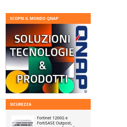
SCOPRI IL MONDO QNAP
SICUREZZA
Fortinet 1200G e
FortiSASE Outpost,