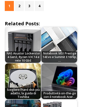
1
2
3
4
Related Posts:
NAS Asustor Lockerstor
Notebook MSI Prestige
4 Gen3, Ryzen V3C14 e
14Evo e Summit E16Flip,
rete 10 GbE
…
Scegliere l’hard disk più
adatto, la guida di
Produttività on-the-go
Toshiba
con il notebook Acer…