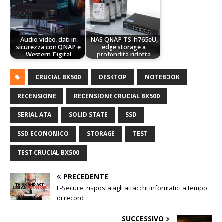
Audio video, dati in
NAS QNAP TS-h765eU,
sicurezza con QNAP e
edge storage a
Western Digital
profondità ridotta
CRUCIAL BX500
DESKTOP
NOTEBOOK
RECENSIONE
RECENSIONE CRUCIAL BX500
SERIAL ATA
SOLID STATE
SSD
SSD ECONOMICO
STORAGE
TEST
TEST CRUCIAL BX500
PRECEDENTE
F-Secure, risposta agli attacchi informatici a tempo
di record
SUCCESSIVO