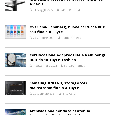
435XeU
11 Maggio 2022
Daniele Preda
Overland-Tandberg, nuove cartucce RDX
SSD fino a 8 TByte
27 Ottobre 2021
Daniele Preda
Certificazione Adaptec HBA e RAID per gli
HDD da 18 TByte Toshiba
7 Settembre 2021
Barbara Tomasi
Samsung 870 EVO, storage SSD
mainstream fino a 4 TByte
20 Gennaio 2021
Elisa Corti
Archiviazione per data center, la