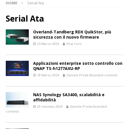
HOME
Serial Ata
Serial Ata
Overland-Tandberg RDX QuikStor, più
sicurezza con il nuovo firmware
25 Marzo 2024
Elisa Corti
Applicazioni enterprise sotto controllo con
QNAP TS-h1277AXU-RP
18 Marzo 2024
Daniele Preda (Branded content)
NAS Synology SA3400, scalabilità e
affidabilità
29 Gennaio 2024
Daniele Preda (branded
content)