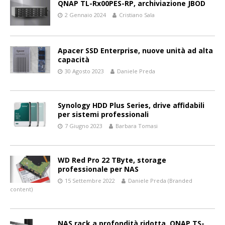
QNAP TL-Rx00PES-RP, archiviazione JBOD
2 Gennaio 2024
Cristiano Sala
Apacer SSD Enterprise, nuove unità ad alta
capacità
30 Agosto 2023
Daniele Preda
Synology HDD Plus Series, drive affidabili
per sistemi professionali
7 Giugno 2023
Barbara Tomasi
WD Red Pro 22 TByte, storage
professionale per NAS
15 Settembre 2022
Daniele Preda (Branded
content)
NAS rack a profondità ridotta, QNAP TS-