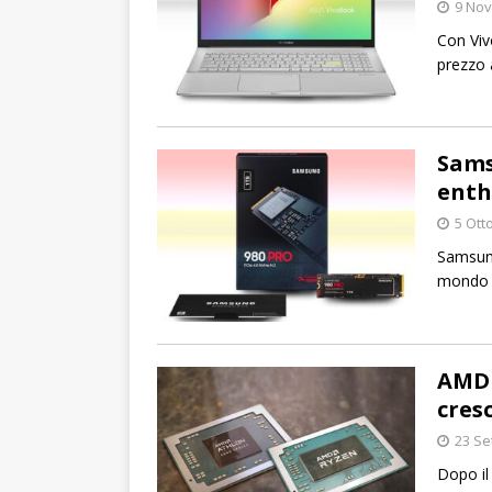
9 No
Con Viv
prezzo 
Sams
enth
5 Ott
Samsung
mondo m
AMD 
cres
23 Se
Dopo il