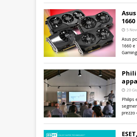
Asus
1660
5 No
Asus po
1660 e 
Gaming 
Phili
appa
20 Gi
Philips
segment
prezzo 
ESET