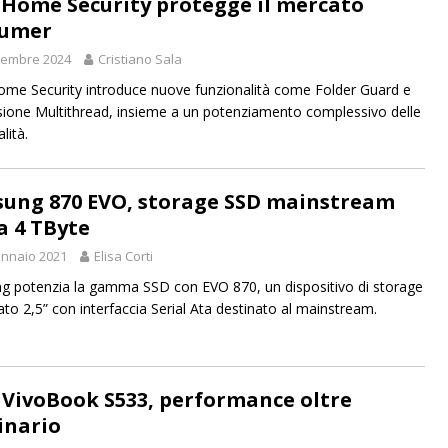
 Home Security protegge il mercato
sumer
vembre 2024
Cristiano Sala
me Security introduce nuove funzionalità come Folder Guard e
sione Multithread, insieme a un potenziamento complessivo delle
lità.
ung 870 EVO, storage SSD mainstream
a 4 TByte
nnaio 2021
Elisa Corti
 potenzia la gamma SSD con EVO 870, un dispositivo di storage
ato 2,5” con interfaccia Serial Ata destinato al mainstream.
 VivoBook S533, performance oltre
dinario