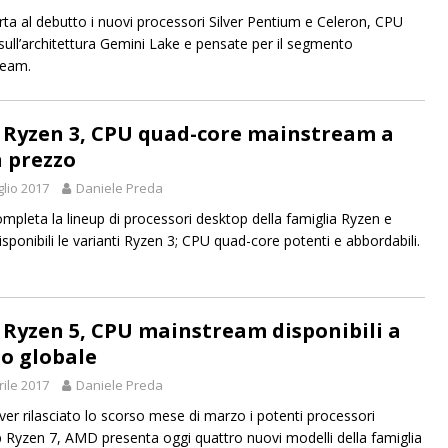
orta al debutto i nuovi processori Silver Pentium e Celeron, CPU
sull’architettura Gemini Lake e pensate per il segmento
ream.
Ryzen 3, CPU quad-core mainstream a
 prezzo
glio 2017
Daniele Preda
pleta la lineup di processori desktop della famiglia Ryzen e
isponibili le varianti Ryzen 3; CPU quad-core potenti e abbordabili.
Ryzen 5, CPU mainstream disponibili a
lo globale
rile 2017
Daniele Preda
er rilasciato lo scorso mese di marzo i potenti processori
 Ryzen 7, AMD presenta oggi quattro nuovi modelli della famiglia