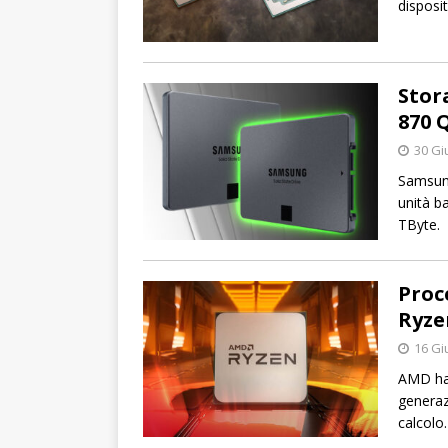
disposit
Stor
870 
30 Gi
Samsung
unità b
TByte.
Proc
Ryze
16 Gi
AMD ha 
generazi
calcolo.