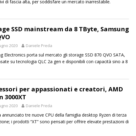
ivi di fascia alta, per soddisfare un mercato inarrestabile.
age SSD mainstream da 8 TByte, Samsung
QVO
ugno 2020
Daniele Preda
 Electronics porta sul mercato gli storage SSD 870 QVO SATA,
asate su tecnologia QLC 2a gen e disponibili con capacità sino a 8
essori per appassionati e creatori, AMD
n 3000XT
ugno 2020
Daniele Preda
annunciato tre nuove CPU della famiglia desktop Ryzen di terza
one; i prodotti “XT” sono pensati per offrire elevate prestazioni di