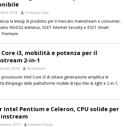
onibile
tobre 2018
Cristiano Sala
lascia la lineup di prodotto per il mercato mainstream e consumer;
ovano NOD32 Antivirus, ESET Internet Security e ESET Smart
y Premium.
 Core i3, mobilità e potenza per il
stream 2-in-1
bbraio 2018
Redazione
o processore Intel Core i3 di ottava generazione amplifica le
ità d’impiego delle piattaforme mobile di tipo thin & light e 2-in-1.
er Intel Pentium e Celeron, CPU solide per
ainstream
cembre 2017
Daniele Preda