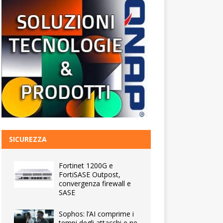
SICUREZZA
Fortinet 1200G e
FortiSASE Outpost,
convergenza firewall e
SASE
Sophos: l’AI comprime i
tempi degli attacchi e ne