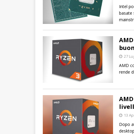
Intel p
basate 
mainst
AMD 
buon
27 Lu
AMD com
rende d
AMD 
livel
13 Ap
Dopo av
desktop