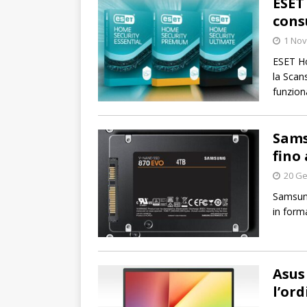
ESET
con
1 No
ESET Ho
la Scan
funziona
Sams
fino 
20 Ge
Samsung
in form
Asus
l’or