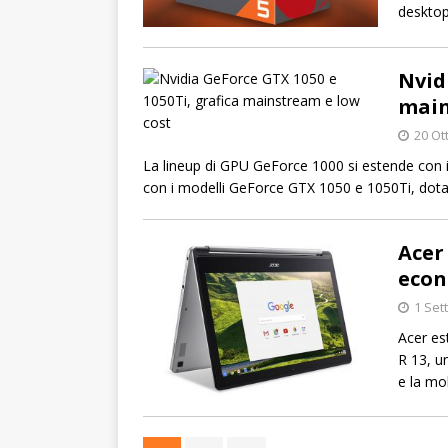
desktop
Nvid
main
20 Ot
La lineup di GPU GeForce 1000 si estende con i
con i modelli GeForce GTX 1050 e 1050Ti, dotati
Acer
econ
1 Set
Acer es
R 13, u
e la mob