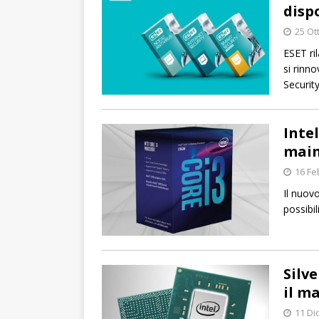
disp
25 Ot
ESET ri
si rinn
Securit
Intel
main
16 Fe
Il nuov
possibil
Silv
il m
11 Di