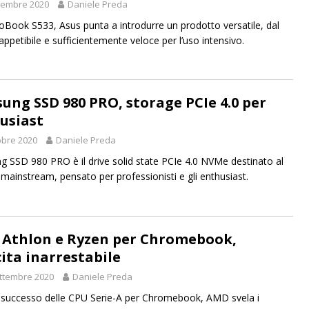
vembre 2020
Daniele Preda
oBook S533, Asus punta a introdurre un prodotto versatile, dal
appetibile e sufficientemente veloce per l’uso intensivo.
ung SSD 980 PRO, storage PCIe 4.0 per
usiast
obre 2020
Daniele Preda
 SSD 980 PRO è il drive solid state PCIe 4.0 NVMe destinato al
ainstream, pensato per professionisti e gli enthusiast.
Athlon e Ryzen per Chromebook,
cita inarrestabile
ttembre 2020
Daniele Preda
 successo delle CPU Serie-A per Chromebook, AMD svela i