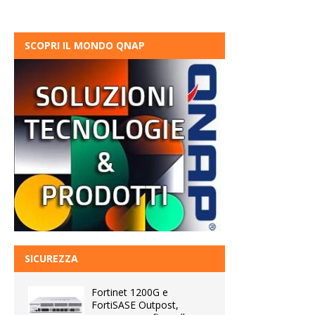
SCOPRI IL MONDO QNAP
SICUREZZA
Fortinet 1200G e
FortiSASE Outpost,