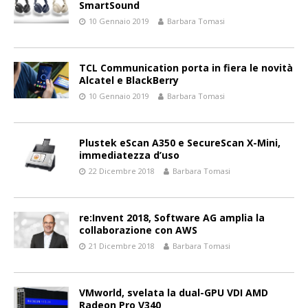
SmartSound
10 Gennaio 2019
Barbara Tomasi
TCL Communication porta in fiera le novità
Alcatel e BlackBerry
10 Gennaio 2019
Barbara Tomasi
Plustek eScan A350 e SecureScan X-Mini,
immediatezza d’uso
22 Dicembre 2018
Barbara Tomasi
re:Invent 2018, Software AG amplia la
collaborazione con AWS
21 Dicembre 2018
Barbara Tomasi
VMworld, svelata la dual-GPU VDI AMD
Radeon Pro V340