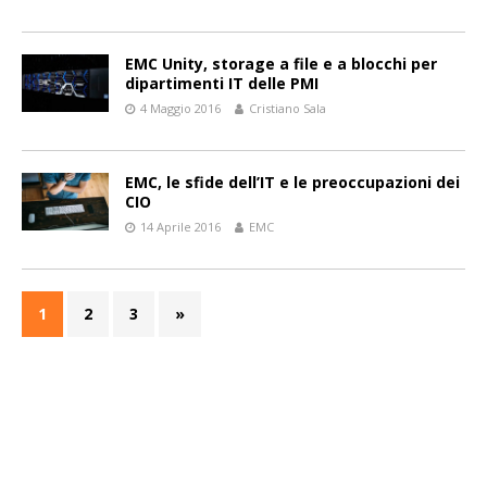
EMC Unity, storage a file e a blocchi per
dipartimenti IT delle PMI
4 Maggio 2016
Cristiano Sala
EMC, le sfide dell’IT e le preoccupazioni dei
CIO
14 Aprile 2016
EMC
1
2
3
»