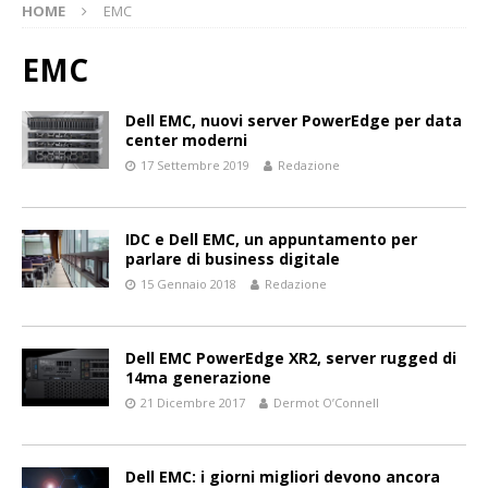
HOME
EMC
EMC
Dell EMC, nuovi server PowerEdge per data
center moderni
17 Settembre 2019
Redazione
IDC e Dell EMC, un appuntamento per
parlare di business digitale
15 Gennaio 2018
Redazione
Dell EMC PowerEdge XR2, server rugged di
14ma generazione
21 Dicembre 2017
Dermot O’Connell
Dell EMC: i giorni migliori devono ancora