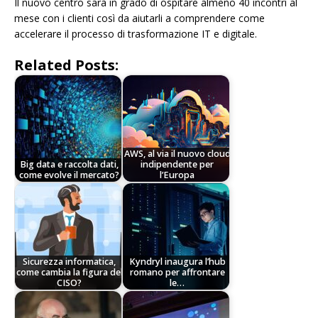
Il nuovo centro sarà in grado di ospitare almeno 40 incontri al
mese con i clienti così da aiutarli a comprendere come
accelerare il processo di trasformazione IT e digitale.
Related Posts:
AWS, al via il nuovo cloud
Big data e raccolta dati,
indipendente per
come evolve il mercato?
l’Europa
Sicurezza informatica,
Kyndryl inaugura l’hub
come cambia la figura del
romano per affrontare
CISO?
le…