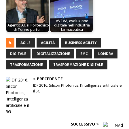
AVEVA, evoluzione
Agentic AI, al Politecnico
digitale nell'industria
di Torino parte…
farmaceutica
AGILE
AGILITÀ
BUSINESS AGILITY
DIGITALE
DIGITALIZZAZIONE
EMC
LONDRA
TRASFORMAZIONE
TRASFORMAZIONE DIGITALE
PRECEDENTE
IDF 2016, Silicon Photonics, l’intelligenza artificiale e
il 5G
SUCCESSIVO