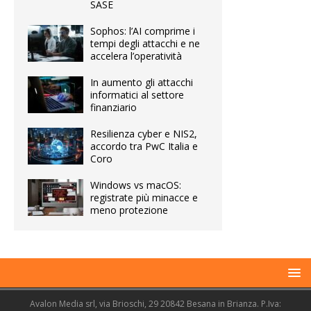
SASE
Sophos: l’AI comprime i
tempi degli attacchi e ne
accelera l’operatività
In aumento gli attacchi
informatici al settore
finanziario
Resilienza cyber e NIS2,
accordo tra PwC Italia e
Coro
Windows vs macOS:
registrate più minacce e
meno protezione
Avalon Media srl, via Brioschi, 29 20842 Besana in Brianza. P.Iva: