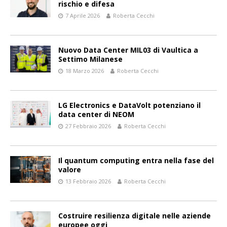
rischio e difesa
7 Aprile 2026
Roberta Cecchi
Nuovo Data Center MIL03 di Vaultica a
Settimo Milanese
18 Marzo 2026
Roberta Cecchi
LG Electronics e DataVolt potenziano il
data center di NEOM
27 Febbraio 2026
Roberta Cecchi
Il quantum computing entra nella fase del
valore
13 Febbraio 2026
Roberta Cecchi
Costruire resilienza digitale nelle aziende
europee oggi