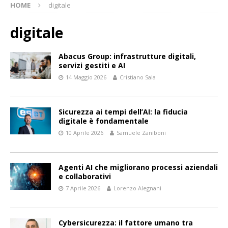
HOME
digitale
digitale
Abacus Group: infrastrutture digitali,
servizi gestiti e AI
14 Maggio 2026
Cristiano Sala
Sicurezza ai tempi dell’AI: la fiducia
digitale è fondamentale
10 Aprile 2026
Samuele Zaniboni
Agenti AI che migliorano processi aziendali
e collaborativi
7 Aprile 2026
Lorenzo Alegnani
Cybersicurezza: il fattore umano tra