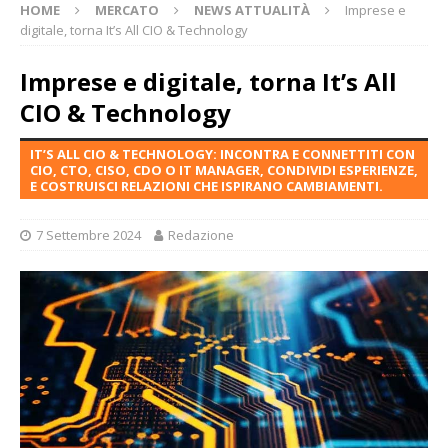
HOME
MERCATO
NEWS ATTUALITÀ
Imprese e
digitale, torna It’s All CIO & Technology
Imprese e digitale, torna It’s All
CIO & Technology
IT’S ALL CIO & TECHNOLOGY: INCONTRA E CONNETTITI CON
CIO, CTO, CISO, CDO O IT MANAGER, CONDIVIDI ESPERIENZE,
E COSTRUISCI RELAZIONI CHE ISPIRANO CAMBIAMENTI.
7 Settembre 2024
Redazione