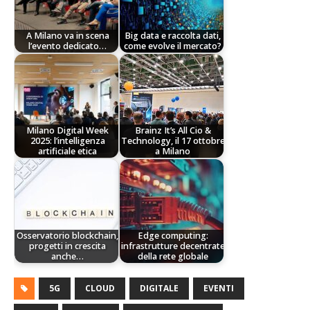
A Milano va in scena
Big data e raccolta dati,
l’evento dedicato…
come evolve il mercato?
Milano Digital Week
Brainz It’s All Cio &
2025: l’intelligenza
Technology, il 17 ottobre
artificiale etica
a Milano
Osservatorio blockchain,
Edge computing:
progetti in crescita
infrastrutture decentrate
anche…
della rete globale
5G
CLOUD
DIGITALE
EVENTI