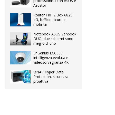
professionisti con ASUS e
Asustor
Router FRITZ!Box 6825
4G, l’ufficio sicuro in
mobilità
Notebook ASUS Zenbook
DUO, due schermi sono
meglio di uno
EnGenius ECC500,
intelligenza evoluta e
videosorveglianza 4K
QNAP Hyper Data
Protection, sicurezza
proattiva