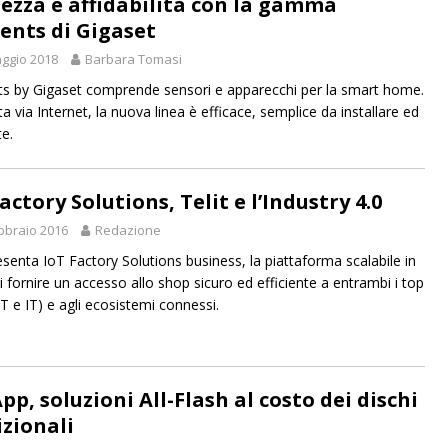
rezza e affidabilità con la gamma
ents di Gigaset
ggio 2018
Barbara Tomasi
s by Gigaset comprende sensori e apparecchi per la smart home.
a via Internet, la nuova linea è efficace, semplice da installare ed
te.
actory Solutions, Telit e l’Industry 4.0
bbraio 2016
Redazione
resenta IoT Factory Solutions business, la piattaforma scalabile in
i fornire un accesso allo shop sicuro ed efficiente a entrambi i top
OT e IT) e agli ecosistemi connessi.
p, soluzioni All-Flash al costo dei dischi
izionali