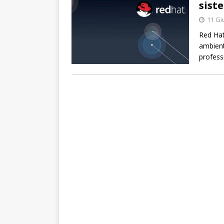
sist
11 Gi
Red Hat
ambient
profess