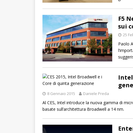
F5 N
sui c
25 Fe
Paolo A
l’impor
suggeri
Inte
gene
8 Gennaio 2015
Daniele Preda
Al CES, Intel introduce la nuova gamma di micro
basate sull’architettura Broadwell a 14 nm.
Enter