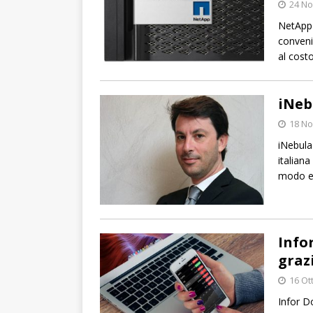
24 N
NetApp o
conveni
al costo
iNeb
18 N
iNebula 
italiana
modo eff
Info
graz
16 Ot
Infor D