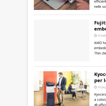
efficie
nelle so
Fuji
embe
9 Set
AMD ha 
embedde
Thin cl
Kyoc
per 
9 Giu
Kyocera
a colori
gli uffi