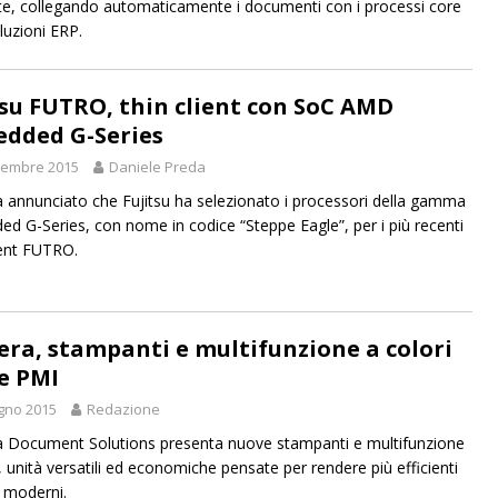
nte, collegando automaticamente i documenti con i processi core
luzioni ERP.
tsu FUTRO, thin client con SoC AMD
dded G-Series
tembre 2015
Daniele Preda
annunciato che Fujitsu ha selezionato i processori della gamma
d G-Series, con nome in codice “Steppe Eagle”, per i più recenti
ient FUTRO.
era, stampanti e multifunzione a colori
le PMI
gno 2015
Redazione
 Document Solutions presenta nuove stampanti e multifunzione
, unità versatili ed economiche pensate per rendere più efficienti
ci moderni.