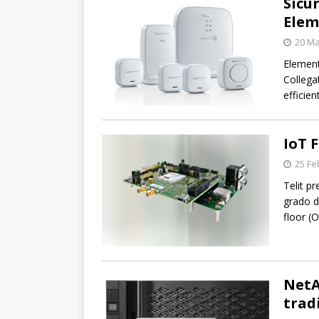
Sicu
Elem
20 Ma
Element
Collegat
efficien
IoT F
25 Fe
Telit p
grado d
floor (
NetAp
trad