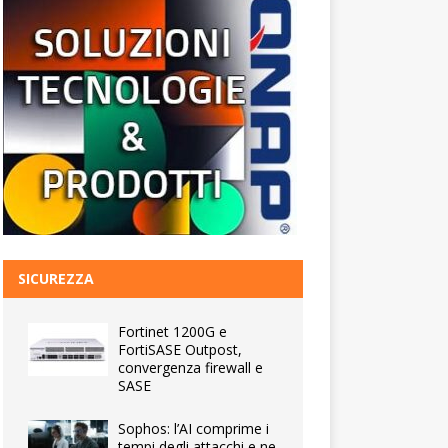
SICUREZZA
Fortinet 1200G e
FortiSASE Outpost,
convergenza firewall e
SASE
Sophos: l’AI comprime i
tempi degli attacchi e ne