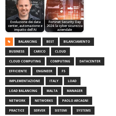
Evoluzione dei data
Fortinet Security Day
center, automazione e
2024: la cyber sicurezza
impatto dell'AI
aziendale
BALANCING
BEST
BILANCIAMENTO
BUSINESS
CARICO
CLOUD
CLOUD COMPUTING
COMPUTING
DATACENTER
EFFICIENTE
ENGINEER
F5
IMPLEMENTAZIONE
ITALY
LOAD
LOAD BALANCING
MALTA
MANAGER
NETWORK
NETWORKS
PAOLO ARCAGNI
PRACTICE
SERVER
SISTEMI
SYSTEMS