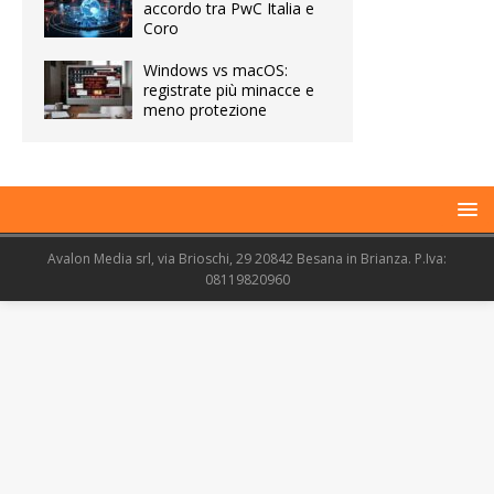
accordo tra PwC Italia e
Coro
Windows vs macOS:
registrate più minacce e
meno protezione
Avalon Media srl, via Brioschi, 29 20842 Besana in Brianza. P.Iva:
08119820960