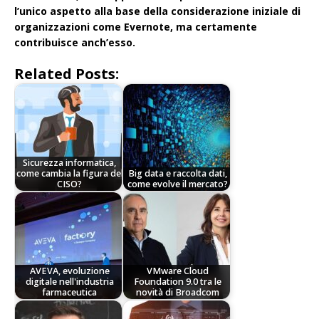
l’unico aspetto alla base della considerazione iniziale di
organizzazioni come Evernote, ma certamente
contribuisce anch’esso.
Related Posts:
Sicurezza informatica,
come cambia la figura del
Big data e raccolta dati,
CISO?
come evolve il mercato?
AVEVA, evoluzione
VMware Cloud
digitale nell'industria
Foundation 9.0 tra le
farmaceutica
novità di Broadcom