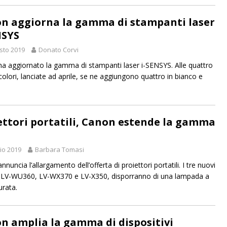
n aggiorna la gamma di stampanti laser
NSYS
sto 2019
Donato Corvi
a aggiornato la gamma di stampanti laser i-SENSYS. Alle quattro
colori, lanciate ad aprile, se ne aggiungono quattro in bianco e
ettori portatili, Canon estende la gamma
lio 2019
Barbara Tomasi
nuncia l’allargamento dell’offerta di proiettori portatili. I tre nuovi
 LV-WU360, LV-WX370 e LV-X350, disporranno di una lampada a
urata.
n amplia la gamma di dispositivi