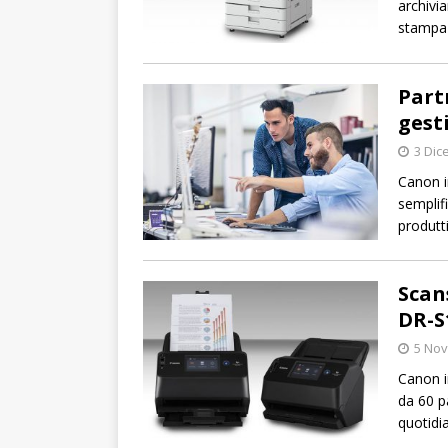
archivi
stampa 
Part
gesti
3 Dic
Canon i
semplifi
produtt
Scan
DR-S
5 No
Canon 
da 60 p
quotidi