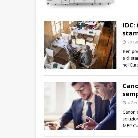
IDC:
stam
28 Ge
Ben pos
e di st
nell’Eu
Cano
semp
4 Gen
Canon e
soluzion
MFP Ca