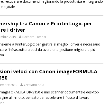
are, recuperare documenti migliorando la produttività e integrando
e digitale.
nership tra Canon e PrinterLogic per
re i driver
embre 2019
Barbara Tomasi
nsieme a PrinterLogic: per gestire al meglio i driver è necessario
care l’infrastruttura così da avere una gestione migliore e più
iva.
sioni veloci con Canon imageFORMULA
150
vembre 2019
Cristiano Sala
imageFORMULA DR-S150 è uno scanner documentale desktop
agine al minuto, pensato per accelerare il flusso di lavoro
ano.