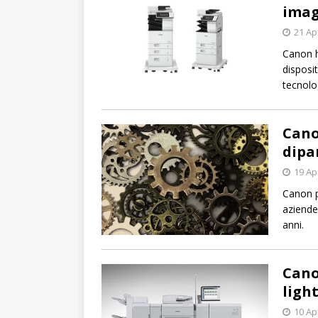
ima
21 Ap
Canon h
disposi
tecnolo
Cano
dipa
19 Ap
Canon p
aziende
anni.
Cano
ligh
10 Ap