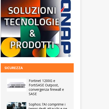
SICUREZZA
Fortinet 1200G e
FortiSASE Outpost,
convergenza firewall e
SASE
Sophos: l’AI comprime i
tempi degli attacchi e ne