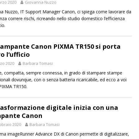
rzo 2020
Giovanna Nuzzo
a Nuzzo, IT Support Manager Canon, ci spiega come lavorare da
nza correre rischi, ricreando nello studio domestico l’efficienza
cio.
tampante Canon PIXMA TR150 si porta
o l’ufficio
zo 2020
Barbara Tomasi
le, compatta, sempre connessa, in grado di stampare stampe
ionali dovunque, con o senza batteria ricaricabile, ed ecco a voi
PIXMA TR150.
rasformazione digitale inizia con una
pante Canon
bbraio 2020
Barbara Tomasi
a imageRunner Advance DX di Canon permette di digitalizzare,