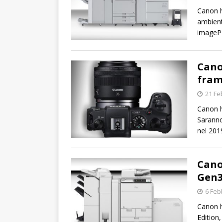
Canon h
ambient
imageP
Cano
fram
21 Fe
Canon h
Saranno
nel 201
Cano
Gen3
6 Feb
Canon 
Edition