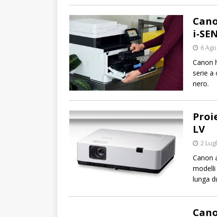
Cano
i-SE
6 Ago
Canon h
serie a 
nero.
Proi
LV
2 Lug
Canon an
modelli
lunga d
Cano