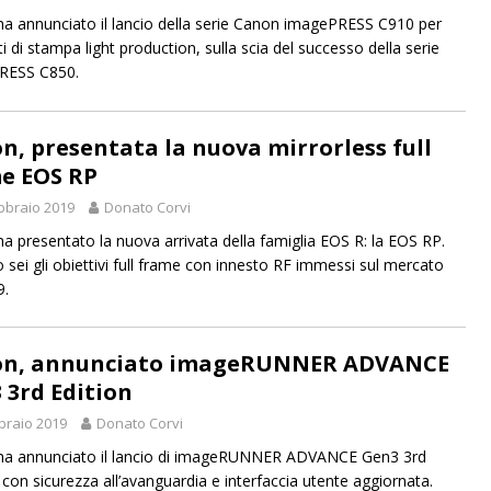
a annunciato il lancio della serie Canon imagePRESS C910 per
i di stampa light production, sulla scia del successo della serie
RESS C850.
n, presentata la nuova mirrorless full
e EOS RP
bbraio 2019
Donato Corvi
a presentato la nuova arrivata della famiglia EOS R: la EOS RP.
 sei gli obiettivi full frame con innesto RF immessi sul mercato
9.
n, annunciato imageRUNNER ADVANCE
 3rd Edition
braio 2019
Donato Corvi
ha annunciato il lancio di imageRUNNER ADVANCE Gen3 3rd
, con sicurezza all’avanguardia e interfaccia utente aggiornata.