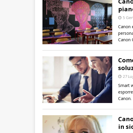
Cano
pian
5 Gen
Canon e
persona
Canon 
Come
soluz
27 Lu
Smart w
esporre 
Canon.
Cano
in s