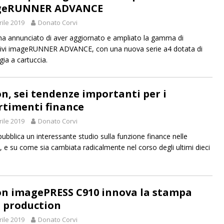
geRUNNER ADVANCE
rile 2019
Donato Corvi
a annunciato di aver aggiornato e ampliato la gamma di
tivi imageRUNNER ADVANCE, con una nuova serie a4 dotata di
gia a cartuccia.
n, sei tendenze importanti per i
rtimenti finance
rile 2019
Donato Corvi
ubblica un interessante studio sulla funzione finance nelle
, e su come sia cambiata radicalmente nel corso degli ultimi dieci
n imagePRESS C910 innova la stampa
t production
rile 2019
Donato Corvi