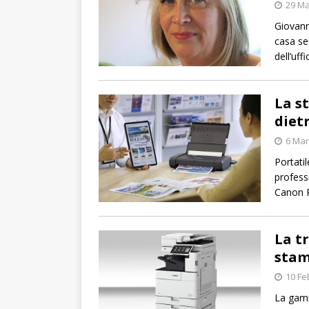
29 Ma
Giovann
casa se
dell’uffi
La s
dietr
6 Mar
Portati
profess
Canon 
La t
stam
10 Fe
La gamm