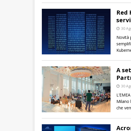
Red 
serv
30 Ag
Novità 
semplif
Kuberne
A se
Part
30 Ag
L’EMEA 
Milano 
che verr
Acro