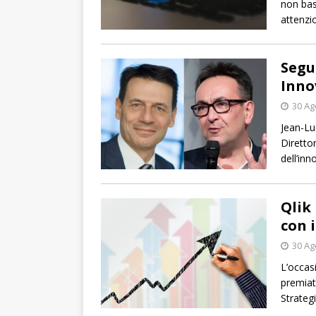
non bas
attenzio
Segu
Inno
30 Ag
Jean-Lu
Diretto
dell’inn
Qlik
con i
30 Ag
L’occasi
premiat
Strateg