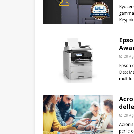
Kyocera
gamma T
Keypoint
Epso
Awar
29 Ag
Epson d
DataMas
multifu
Acro
dell
29 Ag
Acronis
per le o