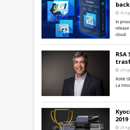
back
30 Ag
In prov
release 
cloud.
RSA 
tras
29 Ag
Rohit Gh
La miss
Kyoc
2019
29 Ag