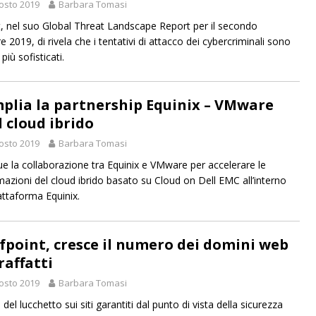
osto 2019
Barbara Tomasi
t, nel suo Global Threat Landscape Report per il secondo
e 2019, di rivela che i tentativi di attacco dei cybercriminali sono
iù sofisticati.
mplia la partnership Equinix – VMware
l cloud ibrido
osto 2019
Barbara Tomasi
e la collaborazione tra Equinix e VMware per accelerare le
mazioni del cloud ibrido basato su Cloud on Dell EMC all’interno
iattaforma Equinix.
fpoint, cresce il numero dei domini web
raffatti
osto 2019
Barbara Tomasi
 del lucchetto sui siti garantiti dal punto di vista della sicurezza