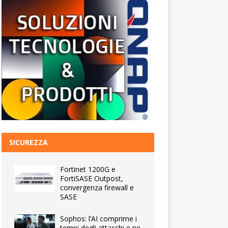
SICUREZZA
Fortinet 1200G e
FortiSASE Outpost,
convergenza firewall e
SASE
Sophos: l’AI comprime i
tempi degli attacchi e ne