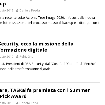
up
osto 2019
Daniele Preda
a la recente suite Acronis True Image 2020, il focus della nuova
è l’ottimizzazione del processo stesso di backup e il dialogo con il
Security, ecco la missione della
formazione digitale
osto 2019
Rohit Ghai
ai, President di RSA Security: dal “Cosa”, al “Come”, al “Perché”.
ione della trasformazione digitale.
era, TASKalfa premiata con i Summer
 Pick Award
osto 2019
Donato Corvi