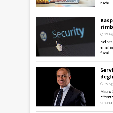
rischi.
Kasp
rimbo
29 Ag
Nel sec
email i
fiscali.
Serv
degl
29 Ag
Mauro S
affronta
umana.