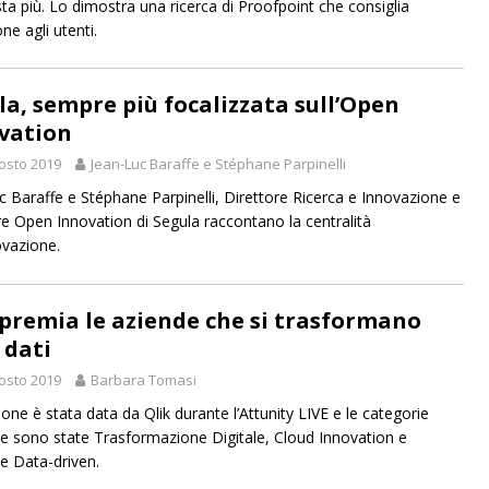
ta più. Lo dimostra una ricerca di Proofpoint che consiglia
ne agli utenti.
la, sempre più focalizzata sull’Open
vation
osto 2019
Jean-Luc Baraffe e Stéphane Parpinelli
c Baraffe e Stéphane Parpinelli, Direttore Ricerca e Innovazione e
re Open Innovation di Segula raccontano la centralità
ovazione.
 premia le aziende che si trasformano
 dati
osto 2019
Barbara Tomasi
one è stata data da Qlik durante l’Attunity LIVE e le categorie
e sono state Trasformazione Digitale, Cloud Innovation e
ie Data-driven.