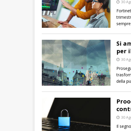
30 Ag
Fortine
trimestr
sempre p
Si a
per i
30 Ag
Prosegu
trasfor
della p
Proo
cont
30 Ag
Il segno