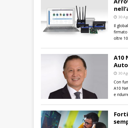
Arro
nell
30 Ag
Il glob
firmato
oltre 10
A10 
Auto
30 Ag
Con fun
A10 Net
e ridurr
Forti
semp