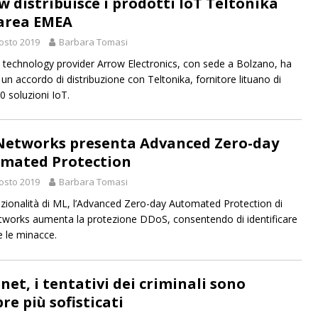
w distribuisce i prodotti IoT Teltonika
’area EMEA
osto 2019
Barbara Tomasi
al technology provider Arrow Electronics, con sede a Bolzano, ha
 un accordo di distribuzione con Teltonika, fornitore lituano di
0 soluzioni IoT.
Networks presenta Advanced Zero-day
mated Protection
osto 2019
Barbara Tomasi
zionalità di ML, l’Advanced Zero-day Automated Protection di
works aumenta la protezione DDoS, consentendo di identificare
e le minacce.
net, i tentativi dei criminali sono
re più sofisticati