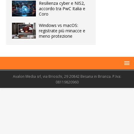
Resilienza cyber e NIS2,
accordo tra PwC Italia e
Coro
Windows vs macOS:
registrate più minacce e
meno protezione
Avalon Media srl, via Brioschi, 29 20842 Besana in Brianza. P.Iva:
08119820960