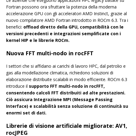
Le aziende che eseguono applicazioni HPC legacy basate su
Fortran possono ora sfruttare la potenza della moderna
accelerazione GPU con gli acceleratori AMD Instinct, grazie al
nuovo compilatore AMD Fortran introdotto in ROCm 6.3. Tra i
benefici:
offload diretto della GPU, compatibilità con le
versioni precedenti e integrazioni semplificate con i
kernel HIP e le librerie ROCm.
Nuova FFT multi-nodo in rocFFT
I settori che si affidano ai carichi di lavoro HPC, dal petrolio e
gas alla modellazione climatica, richiedono soluzioni di
elaborazione distribuite scalabili in modo efficiente. ROCm 6.3
introduce il
supporto FFT multi-nodo in rocFFT,
consentendo calcoli FFT distribuiti ad alte prestazioni.
Ciò assicura Integrazione MPI (Message Passing
Interface) e scalabilità senza soluzione di continuità su
enormi set di dati.
Librerie di visione artificiale migliorate: AV1,
rocJPEG