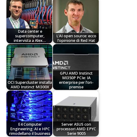
Data center e
supercomputer,
L’AI open source: ecco
intervista a Alex…
l’opinione di Red Hat
GPU AMD Instinct
MI350P PCIe: IA
OCI Supercluster installa
enterprise per l’on-
AMD Instinct MI300X
premise
E4 Computer
Server ASUS con
Engineering: AI e HPC
processori AMD EPYC
rimodellano il business
Serie 9005