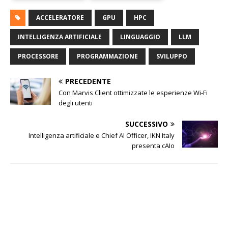
ACCELERATORE
GPU
HPC
INTELLIGENZA ARTIFICIALE
LINGUAGGIO
LLM
PROCESSORE
PROGRAMMAZIONE
SVILUPPO
PRECEDENTE
Con Marvis Client ottimizzate le esperienze Wi-Fi
degli utenti
SUCCESSIVO
Intelligenza artificiale e Chief AI Officer, IKN Italy
presenta cAIo