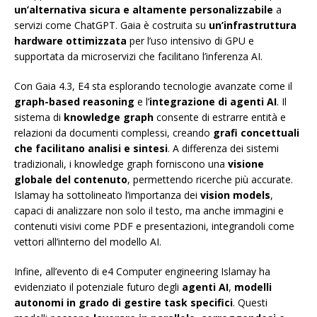
un’alternativa sicura e altamente personalizzabile
a
servizi come ChatGPT. Gaia è costruita su
un’infrastruttura
hardware ottimizzata
per l’uso intensivo di GPU e
supportata da microservizi che facilitano l’inferenza AI.
Con Gaia 4.3, E4 sta esplorando tecnologie avanzate come il
graph-based reasoning
e l’
integrazione di agenti AI
. Il
sistema di
knowledge graph
consente di estrarre entità e
relazioni da documenti complessi, creando
grafi concettuali
che facilitano analisi e sintesi
. A differenza dei sistemi
tradizionali, i knowledge graph forniscono una
visione
globale del contenuto
, permettendo ricerche più accurate.
Islamay ha sottolineato l’importanza dei
vision models
,
capaci di analizzare non solo il testo, ma anche immagini e
contenuti visivi come PDF e presentazioni, integrandoli come
vettori all’interno del modello AI.
Infine, all’evento di e4 Computer engineering Islamay ha
evidenziato il potenziale futuro degli
agenti AI
,
modelli
autonomi in grado di gestire task specifici
. Questi