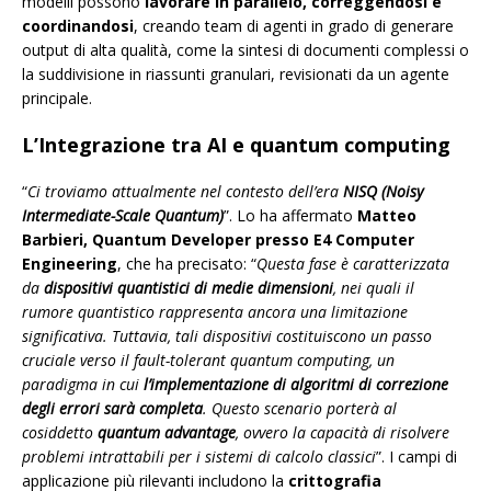
modelli possono
lavorare in parallelo, correggendosi e
coordinandosi
, creando team di agenti in grado di generare
output di alta qualità, come la sintesi di documenti complessi o
la suddivisione in riassunti granulari, revisionati da un agente
principale.
L’Integrazione tra AI e quantum computing
“
Ci troviamo attualmente nel contesto dell’era
NISQ (Noisy
Intermediate-Scale Quantum)
”. Lo ha affermato
Matteo
Barbieri, Quantum Developer presso E4 Computer
Engineering
, che ha precisato: “
Questa fase è caratterizzata
da
dispositivi quantistici di medie dimensioni
, nei quali il
rumore quantistico rappresenta ancora una limitazione
significativa. Tuttavia, tali dispositivi costituiscono un passo
cruciale verso il fault-tolerant quantum computing, un
paradigma in cui
l’implementazione di algoritmi di correzione
degli errori sarà completa
. Questo scenario porterà al
cosiddetto
quantum advantage
, ovvero la capacità di risolvere
problemi intrattabili per i sistemi di calcolo classici
”. I campi di
applicazione più rilevanti includono la
crittografia