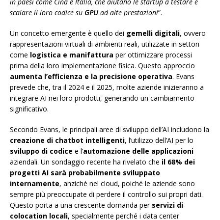
in paesi come Cina e Italia, che aiutano le startup a testare e
scalare il loro codice su
GPU
ad alte prestazioni
”.
Un concetto emergente è quello dei
gemelli digitali
, ovvero
rappresentazioni virtuali di ambienti reali, utilizzate in settori
come
logistica e manifattura
per ottimizzare processi
prima della loro implementazione fisica. Questo approccio
aumenta l’efficienza e la precisione operativa
. Evans
prevede che, tra il 2024 e il 2025, molte aziende inizieranno a
integrare AI nei loro prodotti, generando un cambiamento
significativo.
Secondo Evans, le principali aree di sviluppo dell’AI includono la
creazione di chatbot intelligenti
, l’utilizzo dell’AI per lo
sviluppo di codice
e l’
automazione delle applicazioni
aziendali. Un sondaggio recente ha rivelato che
il 68% dei
progetti AI sarà probabilmente sviluppato
internamente
, anziché nel cloud, poiché le aziende sono
sempre più preoccupate di perdere il controllo sui propri dati.
Questo porta a una crescente domanda per
servizi di
colocation locali
, specialmente perché i data center