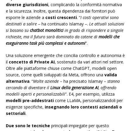
diverse giurisdizioni
, complicando la conformità normativa
e la sicurezza. Inoltre, questa dipendenza dai fornitori può
esporre le aziende a
costi crescenti
. “
I costi operativi sono
destinati a salire
– ha continuato Islamay –.
Le attuali soluzioni
si basano su
chatbot monolitici
in grado di rispondere a singole
richieste, ma il futuro sarà dominato da catene di
modelli che
eseguiranno task più complessi e autonomi
”.
Una soluzione emergente che concilia controllo e autonomia è
il
concetto di Private AI
, sostenuto da vari attori nel settore.
Oltre alle piattaforme chiuse come ChatGPT, modelli open
source, come quelli sviluppati da Meta, offrono una
valida
alternativa
. “
Molte aziende
– ha precisato Islamay –
stanno
cercando di diventare il
Linux della generazione AI
, offrendo
modelli aperti e personalizzabili
”. E4, per esempio, utilizza
modelli pre-addestrati
come LLaMA, personalizzandoli per
esigenze specifiche,
insegnando loro contesti aziendali o
settoriali
.
Due sono le tecniche
principali impiegate per questo