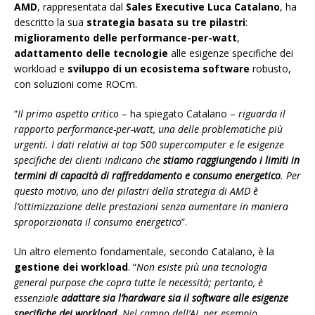
AMD
, rappresentata dal
Sales Executive Luca Catalano
, ha
descritto la sua
strategia basata su tre pilastri
:
miglioramento delle performance-per-watt
,
adattamento delle tecnologie
alle esigenze specifiche dei
workload e
sviluppo di un ecosistema software
robusto,
con soluzioni come ROCm.
“
Il primo aspetto critico
– ha spiegato Catalano –
riguarda il
rapporto performance-per-watt, una delle problematiche più
urgenti. I dati relativi ai top 500 supercomputer e le esigenze
specifiche dei clienti indicano che
stiamo raggiungendo i limiti in
termini di capacità di raffreddamento e consumo energetico
. Per
questo motivo, uno dei pilastri della strategia di AMD è
l’ottimizzazione delle prestazioni senza aumentare in maniera
sproporzionata il consumo energetico
”.
Un altro elemento fondamentale, secondo Catalano, è la
gestione dei workload
. “
Non esiste più una tecnologia
general purpose che copra tutte le necessità; pertanto, è
essenziale
adattare sia l’hardware sia il software alle esigenze
specifiche dei workload
. Nel campo dell’AI, per esempio,