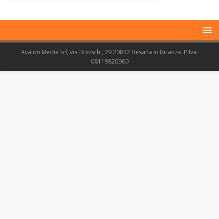
Avalon Media srl, via Brioschi, 29 20842 Besana in Brianza. P.Iva:
08119820960