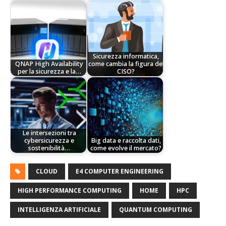
Sicurezza informatica,
QNAP High Availability
come cambia la figura del
per la sicurezza e la…
CISO?
Le intersezioni tra
cybersicurezza e
Big data e raccolta dati,
sostenibilità…
come evolve il mercato?
CLOUD
E4 COMPUTER ENGINEERING
HIGH PERFORMANCE COMPUTING
HOME
HPC
INTELLIGENZA ARTIFICIALE
QUANTUM COMPUTING