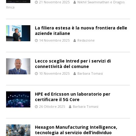
21 Novembre 2025
Nikhil Swaminathan e Dragos
Ilinca
La filiera estesa è la nuova frontiera delle
aziende italiane
14 Novembre 2025
Redazione
Lecco sceglie Intred per i servizi di
connettività del comune
10 Novembre 2025
Barbara Tomasi
HPE ed Ericsson un laboratorio per
certificare il 5G Core
26 Ottobre 2025
Barbara Tomasi
Hexagon Manufacturing Intelligence,
tecnologia al servizio dell’individuo