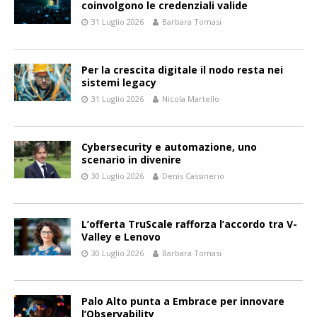
coinvolgono le credenziali valide
31 Luglio 2026
Barbara Tomasi
Per la crescita digitale il nodo resta nei
sistemi legacy
31 Luglio 2026
Nicola Martello
Cybersecurity e automazione, uno
scenario in divenire
30 Luglio 2026
Denis Cassinerio
L’offerta TruScale rafforza l’accordo tra V-
Valley e Lenovo
30 Luglio 2026
Barbara Tomasi
Palo Alto punta a Embrace per innovare
l’Observability