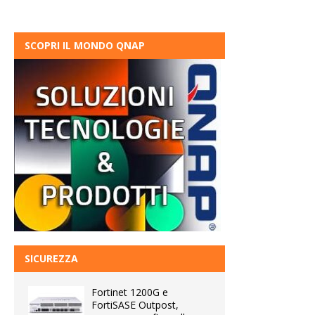
SCOPRI IL MONDO QNAP
SICUREZZA
Fortinet 1200G e
FortiSASE Outpost,