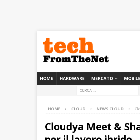
HOME
HARDWARE
MERCATO
MOBIL
HOME
CLOUD
NEWS CLOUD
Cl
Cloudya Meet & Sha
per il lavoro ibrido