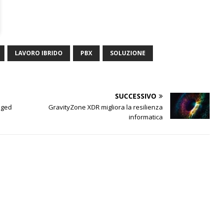
LAVORO IBRIDO
PBX
SOLUZIONE
SUCCESSIVO
aged
GravityZone XDR migliora la resilienza
informatica