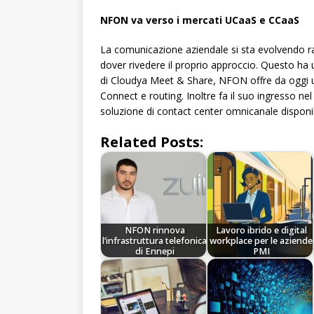
NFON va verso i mercati UCaaS e CCaaS
La comunicazione aziendale si sta evolvendo rap
dover rivedere il proprio approccio. Questo ha u
di Cloudya Meet & Share, NFON offre da oggi u
Connect e routing. Inoltre fa il suo ingresso n
soluzione di contact center omnicanale disponib
Related Posts:
NFON rinnova
Lavoro ibrido e digital
l’infrastruttura telefonica
workplace per le aziende
di Ennepi
PMI