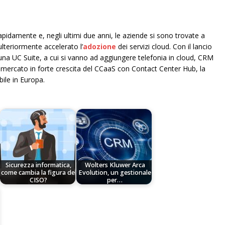
idamente e, negli ultimi due anni, le aziende si sono trovate a
lteriormente accelerato l’
adozione
dei servizi cloud. Con il lancio
na UC Suite, a cui si vanno ad aggiungere telefonia in cloud, CRM
el mercato in forte crescita del CCaaS con Contact Center Hub, la
ile in Europa.
Sicurezza informatica,
Wolters Kluwer Arca
come cambia la figura del
Evolution, un gestionale
CISO?
per…