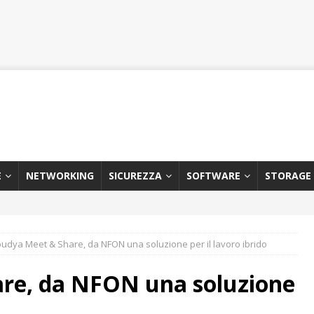
E
NETWORKING
SICUREZZA
SOFTWARE
STORAGE
oudya Meet & Share, da NFON una soluzione per il lavoro ibrido
re, da NFON una soluzione