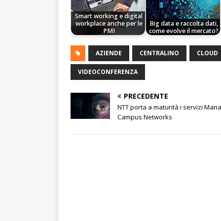
Smart working e digital
workplace anche per le
Big data e raccolta dati,
PMI
come evolve il mercato?
AZIENDE
CENTRALINO
CLOUD
VIDEOCONFERENZA
PRECEDENTE
NTT porta a maturità i servizi Man
Campus Networks