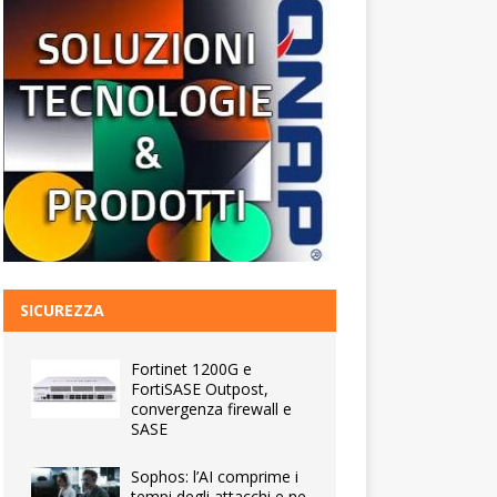
SICUREZZA
Fortinet 1200G e
FortiSASE Outpost,
convergenza firewall e
SASE
Sophos: l’AI comprime i
tempi degli attacchi e ne