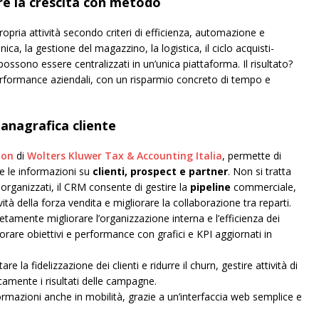
re la crescita con metodo
ropria attività secondo criteri di efficienza, automazione e
ica, la gestione del magazzino, la logistica, il ciclo acquisti-
 possono essere centralizzati in un’unica piattaforma. Il risultato?
erformance aziendali, con un risparmio concreto di tempo e
anagrafica cliente
ion
di
Wolters Kluwer Tax & Accounting Italia
, permette di
e le informazioni su
clienti, prospect e partner
. Non si tratta
 organizzati, il CRM consente di gestire la
pipeline
commerciale,
ità della forza vendita e migliorare la collaborazione tra reparti.
mente migliorare l’organizzazione interna e l’efficienza dei
re obiettivi e performance con grafici e KPI aggiornati in
la fidelizzazione dei clienti e ridurre il churn, gestire attività di
icamente i risultati delle campagne.
ormazioni anche in mobilità, grazie a un’interfaccia web semplice e