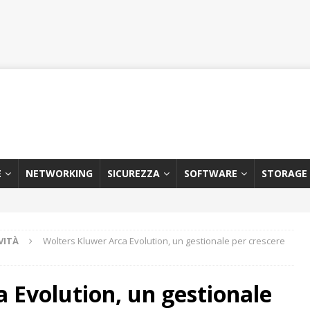
E
NETWORKING
SICUREZZA
SOFTWARE
STORAGE
VITÀ
Wolters Kluwer Arca Evolution, un gestionale per crescere
 Evolution, un gestionale