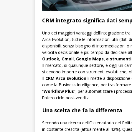
CRM integrato significa dati semp
Uno dei maggiori vantaggi dell’integrazione tra
Arca Evolution, tutte le informazioni utili (da
disponibili, senza bisogno di intermediazioni o
velocità decisionale e più tempo da dedicare alle
Outlook, Gmail, Google Maps, e strumenti
Il mercato, di qualunque settore, è oggi un ca
si devono imporre con strumenti evoluti che, olt
Il
CRM Arca Evolution
li mette a disposizione 
come la Business Intelligence, per trasformare i
“
Workflow Plus
”, per automatizzare i process
l’intero ciclo post-vendita.
Una scelta che fa la differenza
Secondo una ricerca dell’Osservatorio del Polite
in costante crescita (attualmente al 42%). Que