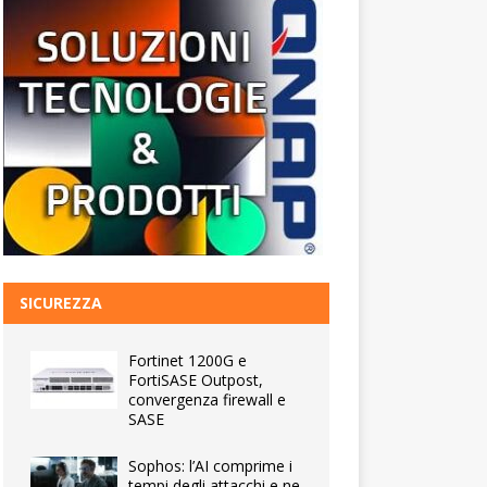
SICUREZZA
Fortinet 1200G e
FortiSASE Outpost,
convergenza firewall e
SASE
Sophos: l’AI comprime i
tempi degli attacchi e ne