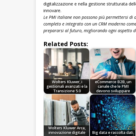
digitalizzazione e nella gestione strutturata del
innovare.
Le PMI italiane non possono più permettersi di aff
completo e integrato con un CRM moderno come Ar
prepararsi al futuro, migliorando ogni aspetto de
Related Posts:
Wolters Kluwer, i
eCommerce B2B, un
gestionali avanzati e la
canale che le PMI
Transizione 5.0
devono sviluppare
Wolters Kluwer Arca,
innovazione digitale
Big data e raccolta dati,